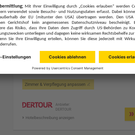
Hotelbeschreibung anzeigen
2 Hotelnächte
Di., 3.11.26
Zimmer 1 (2 Erwachsene)
ge
Zimmerpreis ab € 444,-
Doppelzimmer Superior (DS1)
Frühstück (F)
Zimmer & Verpflegung anpassen
Anbieter:
DERTOUR
Hotelbeschreibung anzeigen