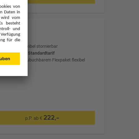
Optional: Flexibel stornierbar
wählter Tarif: Standardtarif
mit optional zubuchbarem Flexpaket flexibel
stornierbar
222,-
p.P. ab €