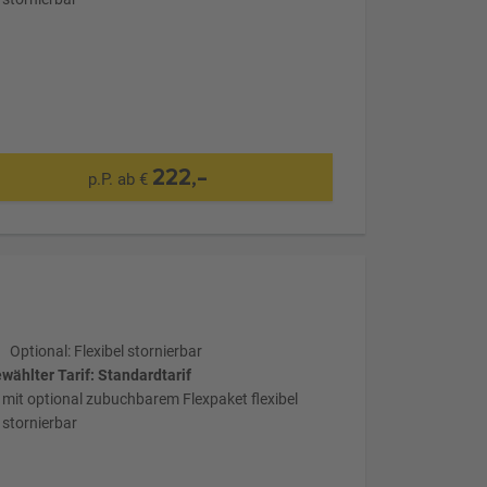
222,-
p.P. ab €
Optional: Flexibel stornierbar
wählter Tarif: Standardtarif
mit optional zubuchbarem Flexpaket flexibel
stornierbar