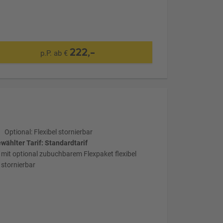
222,-
p.P. ab €
Optional: Flexibel stornierbar
wählter Tarif: Standardtarif
mit optional zubuchbarem Flexpaket flexibel
stornierbar