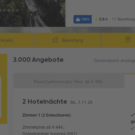
100%
5,9
/6
17
Bewertung
etails
Bewertung
3.000 Angebote
Gesamtpreis
anzeig
Pauschalreisen
pro Pers. ab € 446,-
2 Hotelnächte
So., 1.11.26
Zimmer 1 (2 Erwachsene)
ge
Zimmerpreis ab € 444,-
Doppelzimmer Superior (DS1)