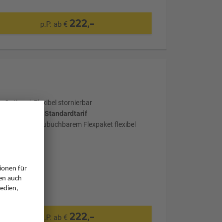
222,-
p.P. ab €
Optional: Flexibel stornierbar
wählter Tarif: Standardtarif
mit optional zubuchbarem Flexpaket flexibel
stornierbar
222,-
p.P. ab €