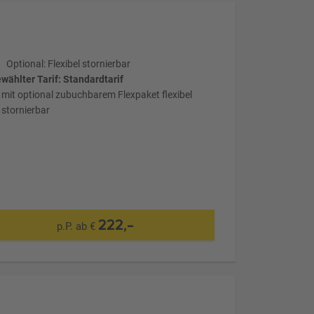
Optional: Flexibel stornierbar
wählter Tarif: Standardtarif
mit optional zubuchbarem Flexpaket flexibel
stornierbar
222,-
p.P. ab €