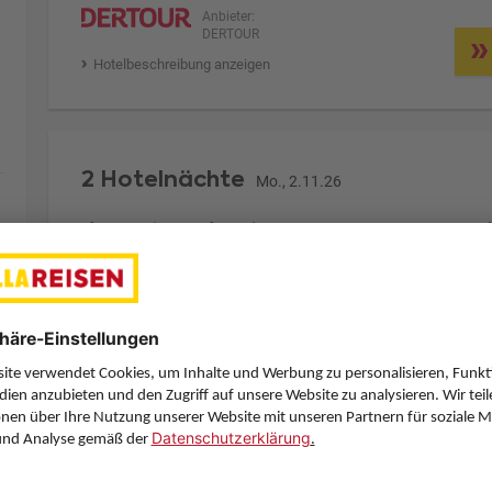
Anbieter:
DERTOUR
Hotelbeschreibung anzeigen
2 Hotelnächte
Mo., 2.11.26
Zimmer 1 (2 Erwachsene)
ge
Zimmerpreis ab € 444,-
Doppelzimmer Superior (DS1)
Frühstück (F)
Zimmer & Verpflegung anpassen
Anbieter:
DERTOUR