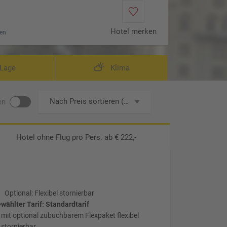
Hotel merken
en
Lage
Klima
Nach Preis sortieren (aufsteigend)
en
Hotel ohne Flug
pro Pers. ab € 222,-
Optional: Flexibel stornierbar
wählter Tarif: Standardtarif
mit optional zubuchbarem Flexpaket flexibel
stornierbar