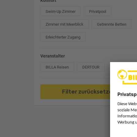
Komfort
Swim-Up Zimmer
Privatpool
Zimmer mit Meerblick
Getrennte Betten
Erleichterter Zugang
Veranstalter
BILLA Reisen
DERTOUR
Filter zurücksetzen