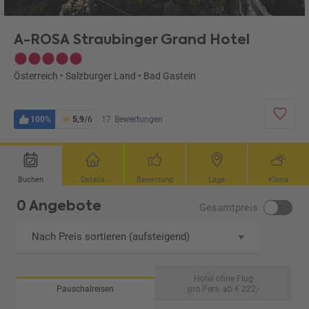
A-ROSA Straubinger Grand Hotel
Österreich
•
Salzburger Land
•
Bad Gastein
100%
5,9
/6
17
Bewertungen
Buchen
Details
Bewertung
Lage
Klima
0 Angebote
Gesamtpreis
Nach Preis sortieren (aufsteigend)
Hotel ohne Flug
Pauschalreisen
pro Pers. ab € 222,-