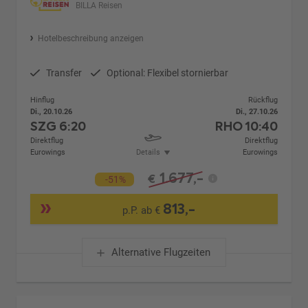
BILLA Reisen
Hotelbeschreibung anzeigen
Transfer
Optional: Flexibel stornierbar
Hinflug
Rückflug
Di., 20.10.26
Di., 27.10.26
SZG
6:20
RHO
10:40
Direktflug
Direktflug
Eurowings
Details
Eurowings
1.677,-
€
-51%
813,-
p.P. ab €
Alternative Flugzeiten