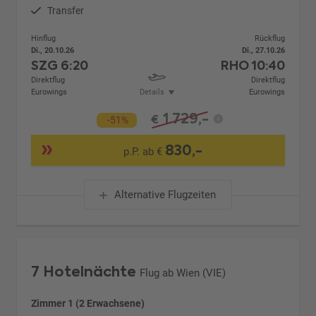
Transfer
Hinflug
Rückflug
Di., 20.10.26
Di., 27.10.26
SZG
6:20
RHO
10:40
Direktflug
Direktflug
Eurowings
Details
Eurowings
1.729,-
€
-51%
830,-
p.P. ab €
Alternative Flugzeiten
7 Hotelnächte
Flug ab Wien (VIE)
Zimmer 1 (2 Erwachsene)