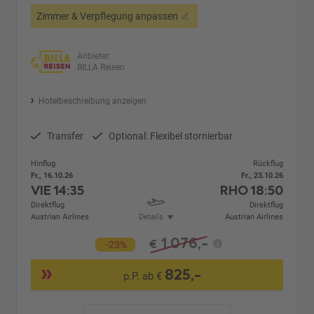
Zimmer & Verpflegung anpassen
Anbieter:
BILLA Reisen
Hotelbeschreibung anzeigen
Transfer
Optional: Flexibel stornierbar
Hinflug
Rückflug
Fr., 16.10.26
Fr., 23.10.26
VIE
14:35
RHO
18:50
Direktflug
Direktflug
Austrian Airlines
Details
Austrian Airlines
1.076,-
€
-23%
825,-
p.P. ab €