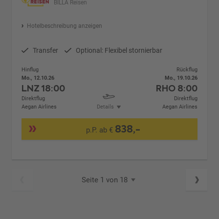
BILLA Reisen
Hotelbeschreibung anzeigen
Transfer
Optional: Flexibel stornierbar
Hinflug
Rückflug
Mo., 12.10.26
Mo., 19.10.26
LNZ
18:00
RHO
8:00
Direktflug
Direktflug
Aegan Airlines
Details
Aegan Airlines
838,-
p.P. ab €
Seite 1 von 18