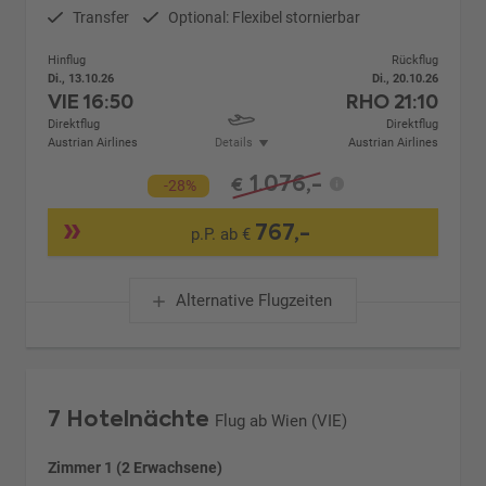
Transfer
Optional: Flexibel stornierbar
Hinflug
Rückflug
Di., 13.10.26
Di., 20.10.26
VIE
16:50
RHO
21:10
Direktflug
Direktflug
Austrian Airlines
Details
Austrian Airlines
1.076,-
€
-28%
767,-
p.P. ab €
Alternative Flugzeiten
7 Hotelnächte
Flug ab Wien (VIE)
Zimmer 1 (2 Erwachsene)