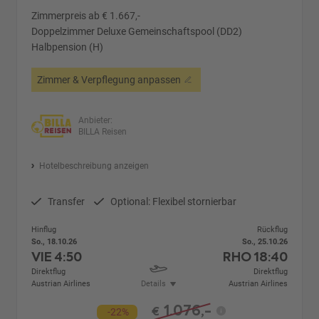
Zimmerpreis ab € 1.667,-
Doppelzimmer Deluxe Gemeinschaftspool (DD2)
Halbpension (H)
Zimmer & Verpflegung anpassen
Anbieter:
BILLA Reisen
Hotelbeschreibung anzeigen
Transfer
Optional: Flexibel stornierbar
Hinflug
Rückflug
So., 18.10.26
So., 25.10.26
VIE
4:50
RHO
18:40
Direktflug
Direktflug
Austrian Airlines
Details
Austrian Airlines
1.076,-
€
-22%