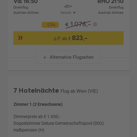
VIE
16:50
RHO
21:10
Direktflug
Direktflug
Austrian Airlines
Details
Austrian Airlines
1.076,-
€
-23%
823,-
p.P. ab €
Alternative Flugzeiten
7 Hotelnächte
Flug ab Wien (VIE)
Zimmer 1 (2 Erwachsene)
Zimmerpreis ab € 1.650,-
Doppelzimmer Deluxe Gemeinschaftspool (DD2)
Halbpension (H)