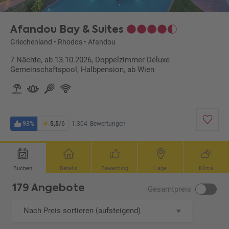
Afandou Bay & Suites
Griechenland
•
Rhodos
•
Afandou
7 Nächte, ab 13.10.2026, Doppelzimmer Deluxe
Gemeinschaftspool, Halbpension, ab Wien
93%
5,5
/6
1.304
Bewertungen
Buchen
Details
Bewertung
Lage
Klima
179 Angebote
Gesamtpreis
Nach Preis sortieren (aufsteigend)