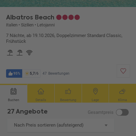
Albatros Beach
Italien
•
Sizilien
•
Letojanni
7 Nächte, ab 19.10.2026, Doppelzimmer Standard Classic,
Frühstück
95%
5,7
/6
47
Bewertungen
Buchen
Details
Bewertung
Lage
Klima
27 Angebote
Gesamtpreis
Nach Preis sortieren (aufsteigend)