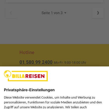
Seite 1 von 3
Hotline
01 580 99 2400
Mo-Fr: 9:00-18:00 Uhr
(ausgenommen Feiertage)
Über uns
Service
Information