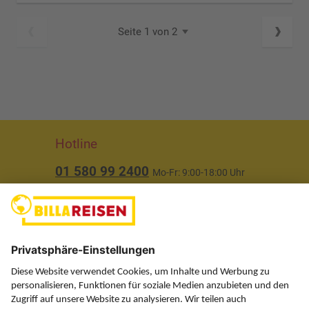
Seite 1 von 2
Hotline
01 580 99 2400
Mo-Fr: 9:00-18:00 Uhr
(ausgenommen Feiertage)
Über uns
Service
Information