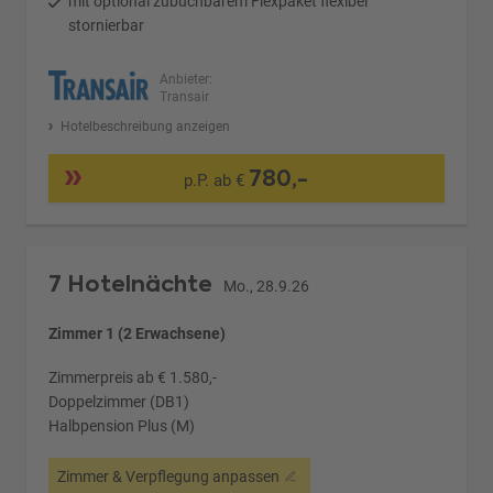
mit optional zubuchbarem Flexpaket flexibel
stornierbar
Anbieter:
Transair
Hotelbeschreibung anzeigen
780,-
p.P. ab €
7 Hotelnächte
Mo., 28.9.26
Zimmer 1 (2 Erwachsene)
Zimmerpreis ab € 1.580,-
Doppelzimmer (DB1)
Halbpension Plus (M)
Zimmer & Verpflegung anpassen