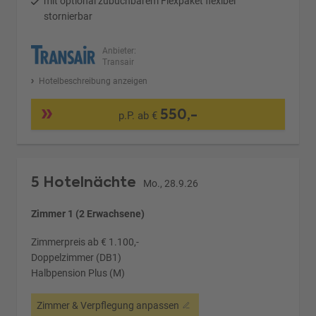
mit optional zubuchbarem Flexpaket flexibel
stornierbar
Anbieter:
Transair
Hotelbeschreibung anzeigen
550,-
p.P. ab €
5 Hotelnächte
Mo., 28.9.26
Zimmer 1 (2 Erwachsene)
Zimmerpreis ab € 1.100,-
Doppelzimmer (DB1)
Halbpension Plus (M)
Zimmer & Verpflegung anpassen