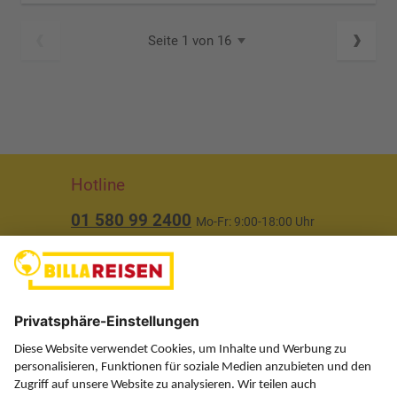
Seite 1 von 16
Hotline
01 580 99 2400
Mo-Fr: 9:00-18:00 Uhr
(ausgenommen Feiertage)
Über uns
Service
Information