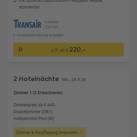
mit optional zubuchbarem Flexpaket flexibel
stornierbar
Anbieter:
Transair
Hotelbeschreibung anzeigen
220,-
p.P. ab €
2 Hotelnächte
Mo., 28.9.26
Zimmer 1 (2 Erwachsene)
Zimmerpreis ab € 440,-
Doppelzimmer (DB1)
Halbpension Plus (M)
Zimmer & Verpflegung anpassen