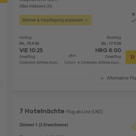
Alles Inklusive (A)
Zimmer & Verpflegung anpassen
Hinflug
Rückflug
Do., 10.9.26
Do., 17.9.26
VIE
10:25
HRG
6:00
Direktflug
Direktflug
Corendon Airlines Europe
Details
Corendon Airlines Europe
Alternative Fl
7 Hotelnächte
Flug ab Linz (LNZ)
Zimmer 1 (2 Erwachsene)