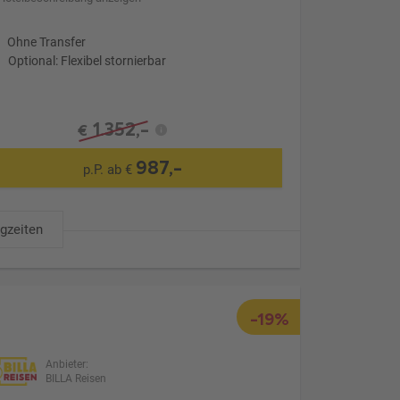
Ohne Transfer
Optional: Flexibel stornierbar
1.352,-
€
987,-
p.P. ab €
ugzeiten
-19%
Anbieter:
BILLA Reisen