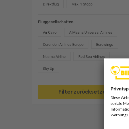
Direktflug
Max. 1 Stopp
Fluggesellschaften
Air Cairo
AlMasria Universal Airlines
Corendon Airlines Europe
Eurowings
Nesma Airline
Red Sea Airlines
Sky Up
Filter zurücksetzen