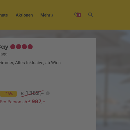
nute
Aktionen
Mehr
0
Bay
Naga
immer, Alles Inklusive, ab Wien
1.352,-
€
-26%
987,-
Pro Person ab €