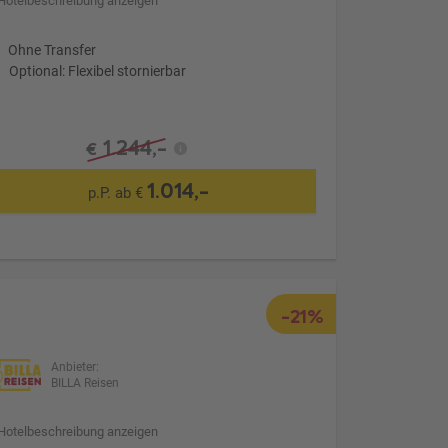
Hotelbeschreibung anzeigen
Ohne Transfer
Optional: Flexibel stornierbar
1.244,-
€
1.014,-
p.P. ab €
-21%
Anbieter:
BILLA Reisen
Hotelbeschreibung anzeigen