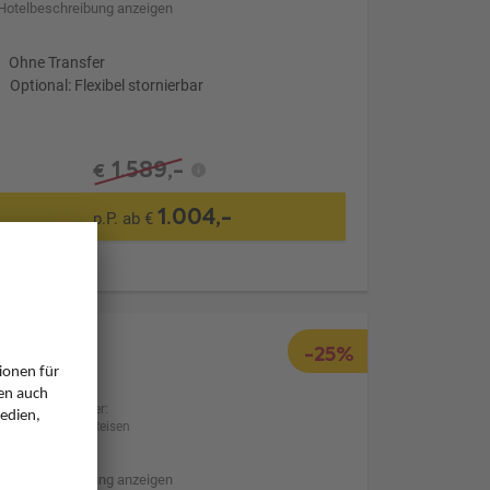
Hotelbeschreibung anzeigen
Ohne Transfer
Optional: Flexibel stornierbar
1.589,-
€
1.004,-
p.P. ab €
-25%
Anbieter:
BILLA Reisen
Hotelbeschreibung anzeigen