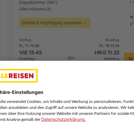
Doppelzimmer (DB1)
Alles Inklusive (A)
Zimmer & Verpflegung anpassen
Hinflug
Rückflug
Fr., 11.12.26
Fr., 18.12.26
VIE
15:45
HRG
11:25
Direktflug
Direktflug
Air Cairo
Details
Air Cairo
7 Hotelnächte
Flug ab Wien (VIE)
Zimmer 1 (2 Erwachsene)
Zimmerpreis ab € 2.016,-
Doppelzimmer (DB1)