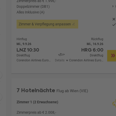
Zimmerpreis ab € 1.996,-
Doppelzimmer (DB1)
Alles Inklusive (A)
Zimmer & Verpflegung anpassen
Hinflug
Rückflug
Mi., 9.9.26
Mi., 16.9.26
LNZ
10:30
HRG
6:00
Direktflug
Direktflug
Corendon Airlines Europe
Details
Corendon Airlines Europe
7 Hotelnächte
Flug ab Wien (VIE)
Zimmer 1 (2 Erwachsene)
Zimmerpreis ab € 2.008,-