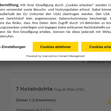
Alles Inklusive (A)
Zimmer & Verpflegung anpassen
Hinflug
Rückflug
Mi., 9.9.26
Mi., 16.9.26
VIE
20:15
HRG
5:50
Direktflug
Direktflug
Air Cairo
Details
Air Cairo
Alternative Fl
7 Hotelnächte
Flug ab Wien (VIE)
Zimmer 1 (2 Erwachsene)
Zimmerpreis ab € 2.021,-