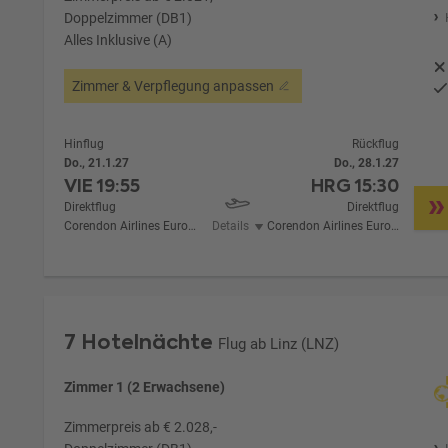
Doppelzimmer (DB1)
Alles Inklusive (A)
Zimmer & Verpflegung anpassen
Hinflug
Rückflug
Do., 21.1.27
Do., 28.1.27
VIE
19:55
HRG
15:30
Direktflug
Direktflug
Corendon Airlines Europe
Details
Corendon Airlines Europe
7 Hotelnächte
Flug ab Linz (LNZ)
Zimmer 1 (2 Erwachsene)
Zimmerpreis ab € 2.028,-