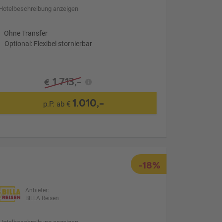
Hotelbeschreibung anzeigen
Ohne Transfer
Optional: Flexibel stornierbar
1.713,-
€
1.010,-
p.P. ab €
-18%
Anbieter:
BILLA Reisen