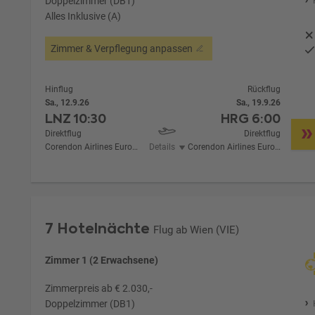
Doppelzimmer (DB1)
Alles Inklusive (A)
Zimmer & Verpflegung anpassen
Hinflug
Rückflug
Sa., 12.9.26
Sa., 19.9.26
LNZ
10:30
HRG
6:00
Direktflug
Direktflug
Corendon Airlines Europe
Details
Corendon Airlines Europe
7 Hotelnächte
Flug ab Wien (VIE)
Zimmer 1 (2 Erwachsene)
Zimmerpreis ab € 2.030,-
Doppelzimmer (DB1)