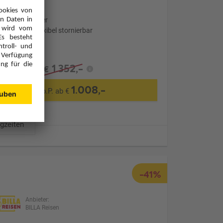
Ohne Transfer
Optional: Flexibel stornierbar
1.352,-
€
1.008,-
p.P. ab €
ugzeiten
-41%
Anbieter:
BILLA Reisen