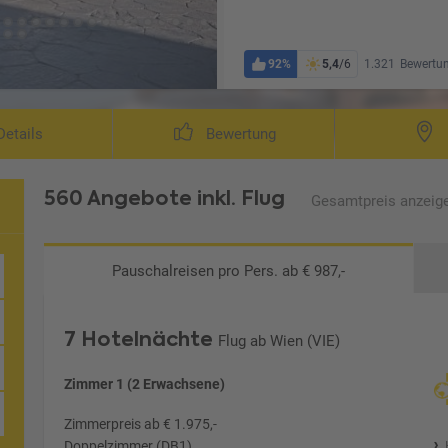
92%
5,4
/6
1.321
Bewertu
etails
Bewertung
560 Angebote
inkl. Flug
Gesamtpreis
anzeig
Pauschalreisen
pro Pers. ab € 987,-
7 Hotelnächte
Flug ab Wien (VIE)
Zimmer 1 (2 Erwachsene)
Zimmerpreis ab € 1.975,-
Doppelzimmer (DB1)