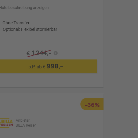
Hotelbeschreibung anzeigen
Ohne Transfer
Optional: Flexibel stornierbar
1.244,-
€
998,-
p.P. ab €
-36%
Anbieter:
BILLA Reisen