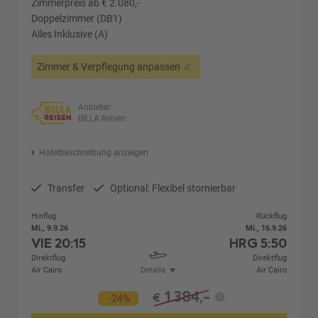
Zimmerpreis ab € 2.080,-
Doppelzimmer (DB1)
Alles Inklusive (A)
Zimmer & Verpflegung anpassen
Anbieter:
BILLA Reisen
Hotelbeschreibung anzeigen
Transfer
Optional: Flexibel stornierbar
Hinflug
Rückflug
Mi., 9.9.26
Mi., 16.9.26
VIE
20:15
HRG
5:50
Direktflug
Direktflug
Air Cairo
Details
Air Cairo
1.384,-
€
-24%