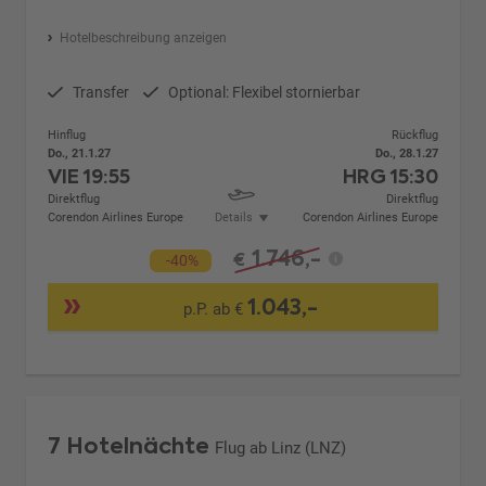
Hotelbeschreibung anzeigen
Transfer
Optional: Flexibel stornierbar
Hinflug
Rückflug
Do., 21.1.27
Do., 28.1.27
VIE
19:55
HRG
15:30
Direktflug
Direktflug
Corendon Airlines Europe
Details
Corendon Airlines Europe
1.746,-
€
-40%
1.043,-
p.P. ab €
7 Hotelnächte
Flug ab Linz (LNZ)