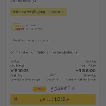
Alles Inklusive (A)
Zimmer & Verpflegung anpassen
Anbieter:
BILLA Reisen
Hotelbeschreibung anzeigen
Transfer
Optional: Flexibel stornierbar
Hinflug
Rückflug
Do., 10.9.26
Do., 17.9.26
VIE
10:25
HRG
6:00
Direktflug
Direktflug
Corendon Airlines Europe
Details
Corendon Airlines Europe
1.384,-
€
-26%
1.019,-
p.P. ab €