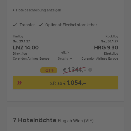
Hotelbeschreibung anzeigen
Transfer
Optional: Flexibel stornierbar
Hinflug
Rückflug
Sa., 23.1.27
Sa., 30.1.27
LNZ
14:00
HRG
9:30
Direktflug
Direktflug
Corendon Airlines Europe
Details
Corendon Airlines Europe
1.344,-
€
-21%
1.054,-
p.P. ab €
7 Hotelnächte
Flug ab Wien (VIE)