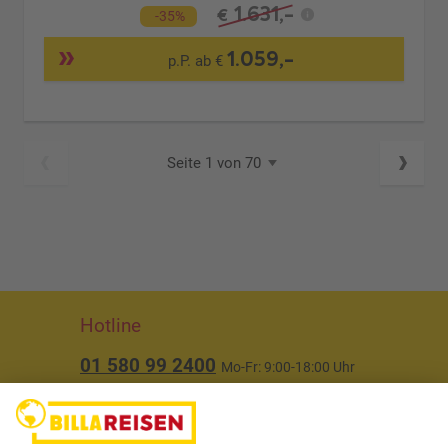
1.631,-
€
-35%
1.059,-
p.P. ab €
Seite 1 von 70
Hotline
01 580 99 2400
Mo-Fr: 9:00-18:00 Uhr
(ausgenommen Feiertage)