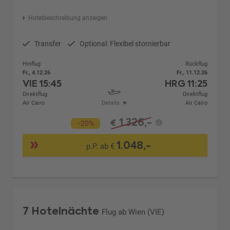
Hotelbeschreibung anzeigen
Transfer
Optional: Flexibel stornierbar
Hinflug
Rückflug
Fr., 4.12.26
Fr., 11.12.26
VIE
15:45
HRG
11:25
Direktflug
Direktflug
Air Cairo
Details
Air Cairo
1.326,-
€
-20%
1.048,-
p.P. ab €
7 Hotelnächte
Flug ab Wien (VIE)