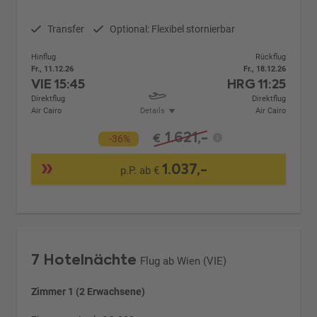
Transfer
Optional: Flexibel stornierbar
Hinflug
Rückflug
Fr., 11.12.26
Fr., 18.12.26
VIE
15:45
HRG
11:25
Direktflug
Direktflug
Air Cairo
Details
Air Cairo
1.621,-
€
-36%
1.037,-
p.P. ab €
7 Hotelnächte
Flug ab Wien (VIE)
Zimmer 1 (2 Erwachsene)