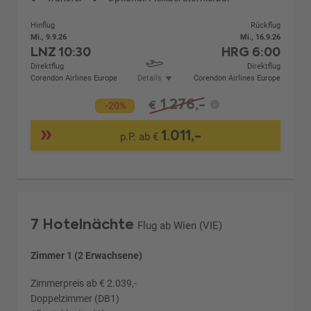
Hinflug
Rückflug
Mi., 9.9.26
Mi., 16.9.26
LNZ
10:30
HRG
6:00
Direktflug
Direktflug
Corendon Airlines Europe
Details
Corendon Airlines Europe
1.276,-
€
-20%
1.011,-
p.P. ab €
7 Hotelnächte
Flug ab Wien (VIE)
Zimmer 1 (2 Erwachsene)
Zimmerpreis ab € 2.039,-
Doppelzimmer (DB1)