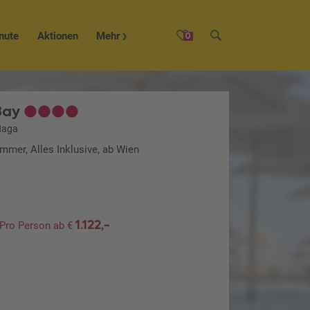
nute
Aktionen
Mehr
0
Bay
Naga
mmer, Alles Inklusive, ab Wien
1.122,-
Pro Person ab €