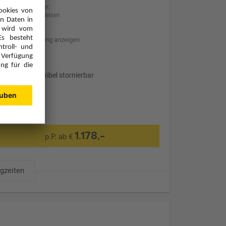
Anbieter:
BILLA Reisen
Hotelbeschreibung anzeigen
Transfer
Optional: Flexibel stornierbar
1.178,-
p.P. ab €
ugzeiten