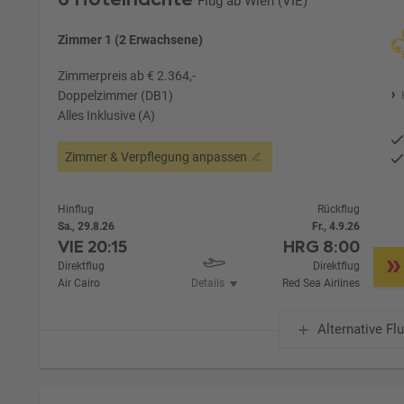
Flug ab Wien (VIE)
Zimmer 1 (2 Erwachsene)
Zimmerpreis ab € 2.364,-
Doppelzimmer (DB1)
Alles Inklusive (A)
Zimmer & Verpflegung anpassen
Hinflug
Rückflug
Sa., 29.8.26
Fr., 4.9.26
VIE
20:15
HRG
8:00
Direktflug
Direktflug
Air Cairo
Details
Red Sea Airlines
Alternative Fl