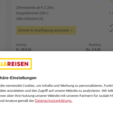
Zimmerpreis ab € 2.284,-
Doppelzimmer (DB1)
Alles Inklusive (A)
Zimmer & Verpflegung anpassen
Hinflug
Rückflug
Fr., 28.8.26
Do., 3.9.26
VIE
12:30
HRG
6:00
Direktflug
Direktflug
Red Sea Airlines
Details
Corendon Airlines Europe
Alternative Fl
6 Hotelnächte
Flug ab Wien (VIE)