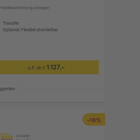
Hotelbeschreibung anzeigen
Transfer
Optional: Flexibel stornierbar
1.127,-
p.P. ab €
ugzeiten
-18%
Anbieter: