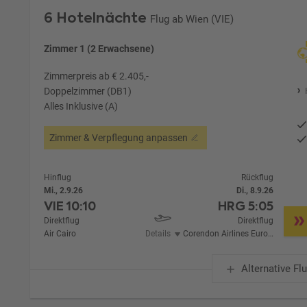
6 Hotelnächte
Flug ab Wien (VIE)
Zimmer 1 (2 Erwachsene)
Zimmerpreis ab € 2.405,-
Doppelzimmer (DB1)
Alles Inklusive (A)
Zimmer & Verpflegung anpassen
Hinflug
Rückflug
Mi., 2.9.26
Di., 8.9.26
VIE
10:10
HRG
5:05
Direktflug
Direktflug
Air Cairo
Details
Corendon Airlines Europe
Alternative Fl