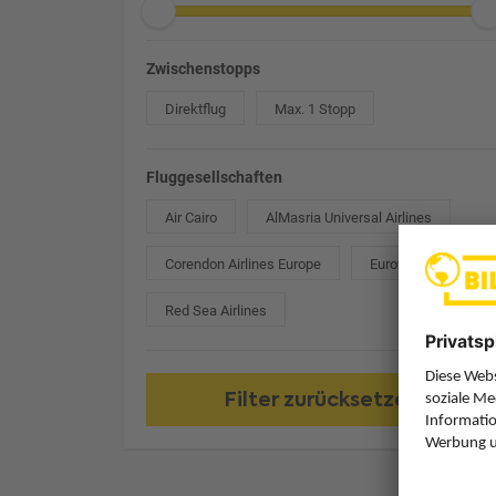
Zwischenstopps
Direktflug
Max. 1 Stopp
Fluggesellschaften
Air Cairo
AlMasria Universal Airlines
Corendon Airlines Europe
Eurowings
Red Sea Airlines
Filter zurücksetzen