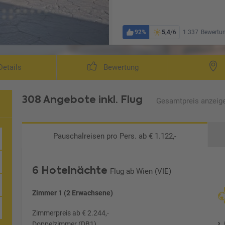
92%
5,4
/6
1.337
Bewertu
etails
Bewertung
308 Angebote
inkl. Flug
Gesamtpreis
anzeig
Pauschalreisen
pro Pers. ab € 1.122,-
6 Hotelnächte
Flug ab Wien (VIE)
Zimmer 1 (2 Erwachsene)
Zimmerpreis ab € 2.244,-
Doppelzimmer (DB1)