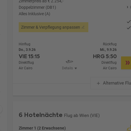
Zimmerpreis ab € 2.254,-
Doppelzimmer (DB1)
Alles Inklusive (A)
Zimmer & Verpflegung anpassen
Hinflug
Rückflug
Do., 3.9.26
Mi., 9.9.26
VIE
15:15
HRG
5:50
Direktflug
Direktflug
Air Cairo
Details
Air Cairo
Alternative Fl
6 Hotelnächte
Flug ab Wien (VIE)
Zimmer 1 (2 Erwachsene)