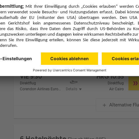
Zimmer 1 (2 Erwachsene)
Zimmerpreis ab € 2.357,-
Doppelzimmer (DB1)
Alles Inklusive (A)
Zimmer & Verpflegung anpassen
Hinflug
Rückflug
Di., 1.9.26
Mo., 7.9.26
VIE
9:30
HRG
10:55
Direktflug
Direktflug
Corendon Airlines Europe
Details
Air Cairo
Alternative Fl
6 Hotelnächte