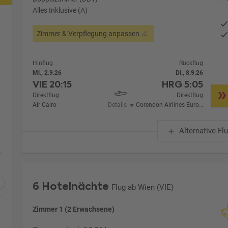
Alles Inklusive (A)
Zimmer & Verpflegung anpassen
Hinflug
Rückflug
Mi., 2.9.26
Di., 8.9.26
VIE
20:15
HRG
5:05
Direktflug
Direktflug
Air Cairo
Details
Corendon Airlines Europe
Alternative Fl
6 Hotelnächte
Flug ab Wien (VIE)
Zimmer 1 (2 Erwachsene)