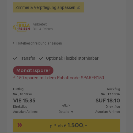
Zimmer & Verpflegung anpassen
Anbieter:
BILLA Reisen
Hotelbeschreibung anzeigen
Transfer
Optional: Flexibel stornierbar
Monatssparer
€ 150 sparen mit dem Rabattcode SPARER150
Hinflug
Rückflug
Sa., 10.10.26
Sa., 17.10.26
VIE
15:35
SUF
18:10
Direktflug
Direktflug
Austrian Airlines
Details
Austrian Airlines
1.500,-
p.P. ab €