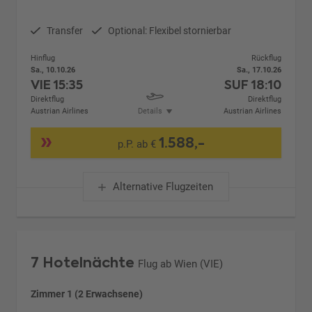
Transfer
Optional: Flexibel stornierbar
Hinflug
Rückflug
Sa., 10.10.26
Sa., 17.10.26
VIE
15:35
SUF
18:10
Direktflug
Direktflug
Austrian Airlines
Details
Austrian Airlines
1.588,-
p.P. ab €
Alternative Flugzeiten
7 Hotelnächte
Flug ab Wien (VIE)
Zimmer 1 (2 Erwachsene)