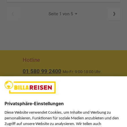
Seite 1 von 5
Hotline
01 580 99 2400
Mo-Fr: 9:00-18:00 Uhr
(ausgenommen Feiertage)
Über uns
Service
Information