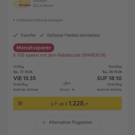
Anbieter:
BILLA Reisen
Hotelbeschreibung anzeigen
Transfer
Optional: Flexibel stornierbar
Monatssparer
€ 100 sparen mit dem Rabattcode SPARER100
Hinflug
Rückflug
Sa., 17.10.26
Sa., 24.10.26
VIE
15:35
SUF
18:10
Direktflug
Direktflug
Austrian Airlines
Details
Austrian Airlines
1.228,-
p.P. ab €
Alternative Flugzeiten