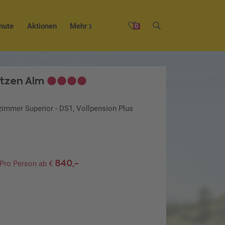
nute
Aktionen
Mehr
0
itzen Alm
zimmer Superior - DS1, Vollpension Plus
840,-
Pro Person ab €