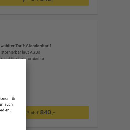
wählter Tarif: Standardtarif
stornierbar laut AGBs
nicht flexibel stornierbar
840,-
p.P. ab €