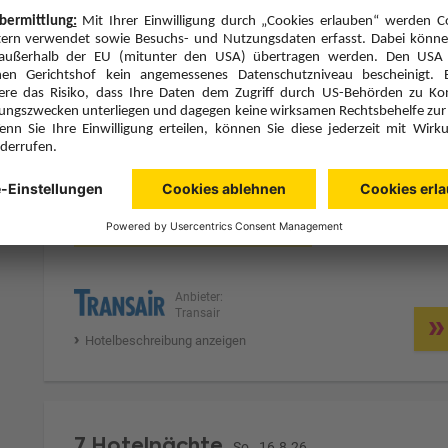
7 Hotelnächte
So., 16.8.26
Zimmer 1 (2 Erwachsene)
ge
Zimmerpreis ab € 1.680,-
Doppelzimmer Superior - DS1 (DS1)
Vollpension Plus (N)
Zimmer & Verpflegung anpassen
Anbieter:
Transair
Hotelbeschreibung anzeigen
7 Hotelnächte
So., 16.8.26