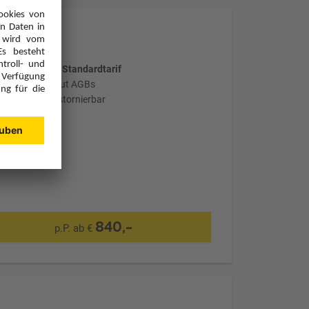
wählter Tarif: Standardtarif
stornierbar laut AGBs
nicht flexibel stornierbar
840,-
p.P. ab €