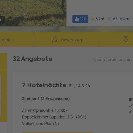
97%
5,7
/6
2.167
Bewertu
hn
etails
Bewertung
32 Angebote
Gesamtpreis
anzeig
7 Hotelnächte
Fr., 14.8.26
Zimmer 1 (2 Erwachsene)
ge
Zimmerpreis ab € 1.680,-
Doppelzimmer Superior - DS1 (DS1)
Vollpension Plus (N)