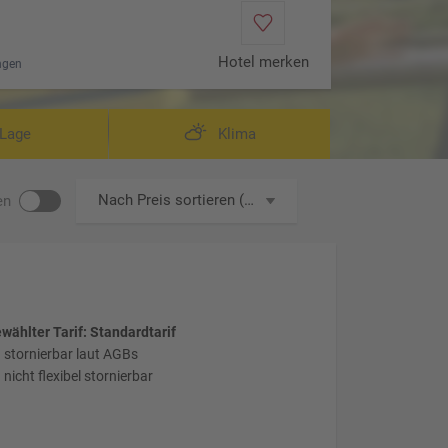
Hotel merken
ngen
Lage
Klima
Nach Preis sortieren (aufsteigend)
en
wählter Tarif: Standardtarif
stornierbar laut AGBs
nicht flexibel stornierbar