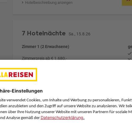
Hotelbeschreibung anzeigen
7 Hotelnächte
Sa., 15.8.26
Zimmer 1 (2 Erwachsene)
ge
Zimmerpreis ab € 1.680,-
Doppelzimmer Superior - DS1 (DS1)
Vollpension Plus (N)
Zimmer & Verpflegung anpassen
Anbieter:
Transair
Hotelbeschreibung anzeigen