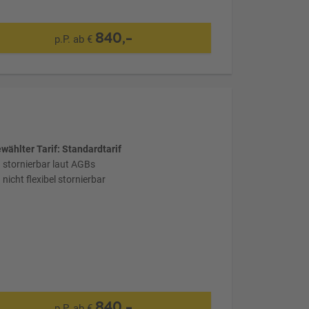
840,-
p.P. ab €
wählter Tarif: Standardtarif
stornierbar laut AGBs
nicht flexibel stornierbar
840,-
p.P. ab €