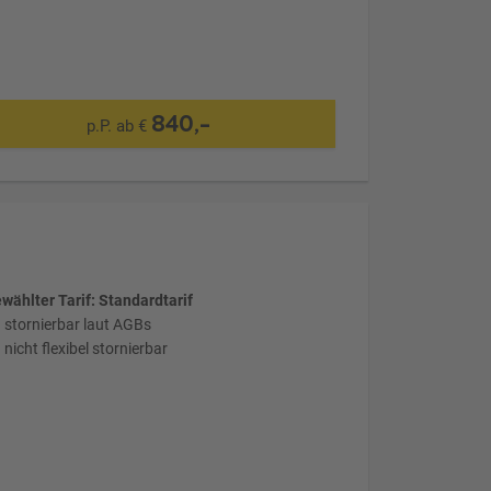
840,-
p.P. ab €
wählter Tarif: Standardtarif
stornierbar laut AGBs
nicht flexibel stornierbar