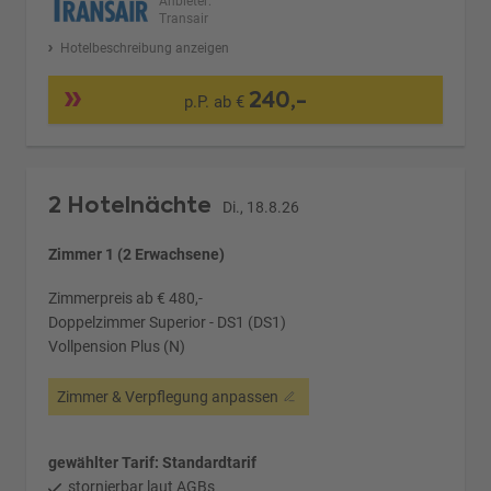
Anbieter:
Transair
Hotelbeschreibung anzeigen
240,-
p.P. ab €
2 Hotelnächte
Di., 18.8.26
Zimmer 1 (2 Erwachsene)
Zimmerpreis ab € 480,-
Doppelzimmer Superior - DS1 (DS1)
Vollpension Plus (N)
Zimmer & Verpflegung anpassen
gewählter Tarif: Standardtarif
stornierbar laut AGBs