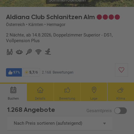
Sommerrodelbahn
Aldiana Club Schlanitzen Alm
Österreich
•
Kärnten
•
Hermagor
2 Nächte, ab 14.8.2026, Doppelzimmer Superior - DS1,
Vollpension Plus
97%
5,7
/6
2.168
Bewertungen
Buchen
Details
Bewertung
Lage
Klima
1.268 Angebote
Gesamtpreis
Nach Preis sortieren (aufsteigend)