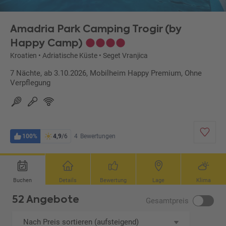
Amadria Park Camping Trogir (by
Happy Camp)
Kroatien
•
Adriatische Küste
•
Seget Vranjica
7 Nächte, ab 3.10.2026, Mobilheim Happy Premium, Ohne
Verpflegung
100%
4,9
/6
4
Bewertungen
Buchen
Details
Bewertung
Lage
Klima
52 Angebote
Gesamtpreis
Nach Preis sortieren (aufsteigend)