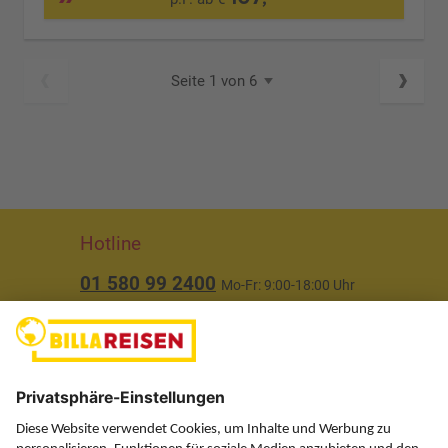
Seite 1 von 6
Hotline
01 580 99 2400
Mo-Fr: 9:00-18:00 Uhr
(ausgenommen Feiertage)
Über uns
Service
Information