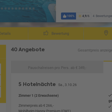
100%
4,9
/6
4
Bewertunge
etails
Bewertung
40 Angebote
Gesamtpreis
anzeig
Pauschalreisen
pro Pers. ab € 349,-
py Camp)
5 Hotelnächte
Sa., 3.10.26
Zimmer 1 (2 Erwachsene)
ge
Zimmerpreis ab € 266,-
Mobilheim Happy Premium (CM1)