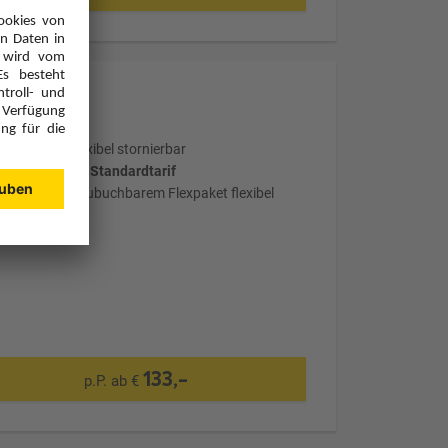
Optional: Flexibel stornierbar
wählter Tarif: Standardtarif
mit optional zubuchbarem Flexpaket flexibel
stornierbar
133,-
p.P. ab €