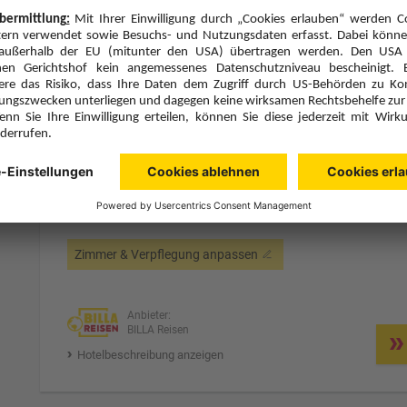
Hotelbeschreibung anzeigen
5 Hotelnächte
Mi., 7.10.26
Zimmer 1 (2 Erwachsene)
ge
Zimmerpreis ab € 266,-
Mobilheim Happy Premium (CM1)
Ohne Verpflegung (U)
Zimmer & Verpflegung anpassen
Anbieter:
BILLA Reisen
Hotelbeschreibung anzeigen