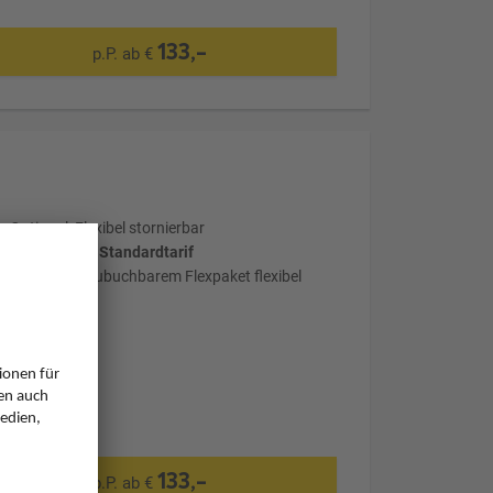
133,-
p.P. ab €
Optional: Flexibel stornierbar
wählter Tarif: Standardtarif
mit optional zubuchbarem Flexpaket flexibel
stornierbar
133,-
p.P. ab €