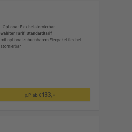
Optional: Flexibel stornierbar
wählter Tarif: Standardtarif
mit optional zubuchbarem Flexpaket flexibel
stornierbar
133,-
p.P. ab €