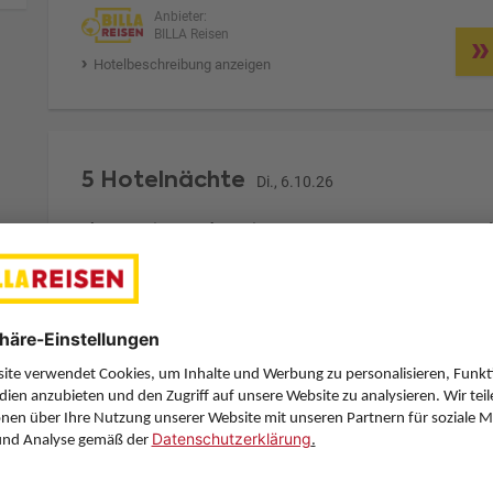
Anbieter:
BILLA Reisen
Hotelbeschreibung anzeigen
5 Hotelnächte
Di., 6.10.26
Zimmer 1 (2 Erwachsene)
ge
Zimmerpreis ab € 266,-
Mobilheim Happy Premium (CM1)
Ohne Verpflegung (U)
Zimmer & Verpflegung anpassen
Anbieter:
BILLA Reisen