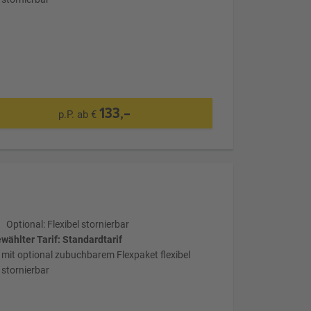
133,-
p.P. ab €
Optional: Flexibel stornierbar
wählter Tarif: Standardtarif
mit optional zubuchbarem Flexpaket flexibel
stornierbar