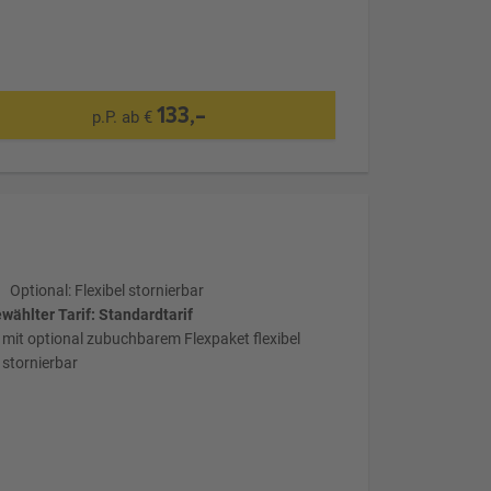
133,-
p.P. ab €
Optional: Flexibel stornierbar
wählter Tarif: Standardtarif
mit optional zubuchbarem Flexpaket flexibel
stornierbar