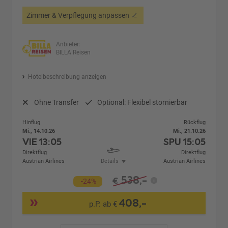
Zimmer & Verpflegung anpassen
Anbieter:
BILLA Reisen
Hotelbeschreibung anzeigen
Ohne Transfer
Optional: Flexibel stornierbar
Hinflug
Rückflug
Mi., 14.10.26
Mi., 21.10.26
VIE
13:05
SPU
15:05
Direktflug
Direktflug
Austrian Airlines
Details
Austrian Airlines
538,-
€
-24%
408,-
p.P. ab €