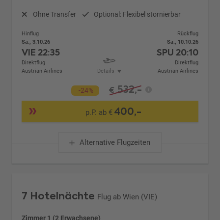
Ohne Transfer
Optional: Flexibel stornierbar
Hinflug
Rückflug
Sa., 3.10.26
Sa., 10.10.26
VIE
22:35
SPU
20:10
Direktflug
Direktflug
Austrian Airlines
Details
Austrian Airlines
532,-
€
-24%
400,-
p.P. ab €
Alternative Flugzeiten
7 Hotelnächte
Flug ab Wien (VIE)
Zimmer 1 (2 Erwachsene)