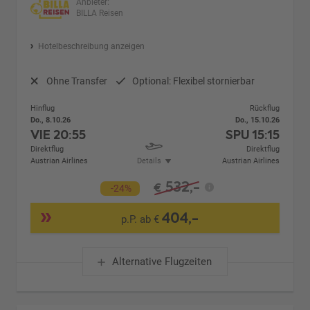
Anbieter:
BILLA Reisen
Hotelbeschreibung anzeigen
Ohne Transfer
Optional: Flexibel stornierbar
Hinflug
Rückflug
Do., 8.10.26
Do., 15.10.26
VIE
20:55
SPU
15:15
Direktflug
Direktflug
Austrian Airlines
Details
Austrian Airlines
532,-
€
-24%
404,-
p.P. ab €
Alternative Flugzeiten