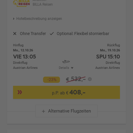
BILLA Reisen
Hotelbeschreibung anzeigen
Ohne Transfer
Optional: Flexibel stornierbar
Hinflug
Rückflug
Mo., 12.10.26
Mo., 19.10.26
VIE
13:05
SPU
15:10
Direktflug
Direktflug
Austrian Airlines
Details
Austrian Airlines
532,-
€
-23%
408,-
p.P. ab €
Alternative Flugzeiten