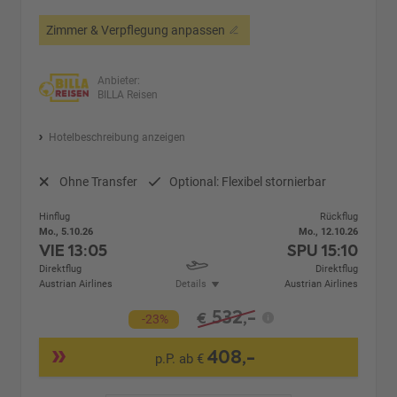
Zimmer & Verpflegung anpassen
Anbieter:
BILLA Reisen
Hotelbeschreibung anzeigen
Ohne Transfer
Optional: Flexibel stornierbar
Hinflug
Rückflug
Mo., 5.10.26
Mo., 12.10.26
VIE
13:05
SPU
15:10
Direktflug
Direktflug
Austrian Airlines
Details
Austrian Airlines
532,-
€
-23%
408,-
p.P. ab €