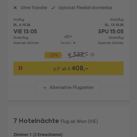
Ohne Transfer
Optional: Flexibel stornierbar
Hinflug
Rückflug
Di., 6.10.26
Di., 13.10.26
VIE
13:05
SPU
15:05
Direktflug
Direktflug
Austrian Airlines
Details
Austrian Airlines
532,-
€
-23%
408,-
p.P. ab €
Alternative Flugzeiten
7 Hotelnächte
Flug ab Wien (VIE)
Zimmer 1 (2 Erwachsene)