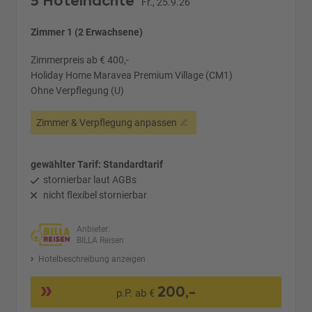
5 Hotelnächte
Fr., 25.9.26
Zimmer 1 (2 Erwachsene)
Zimmerpreis ab € 400,-
Holiday Home Maravea Premium Village (CM1)
Ohne Verpflegung (U)
Zimmer & Verpflegung anpassen
gewählter Tarif: Standardtarif
stornierbar laut AGBs
nicht flexibel stornierbar
Anbieter:
BILLA Reisen
Hotelbeschreibung anzeigen
200,-
p.P. ab €