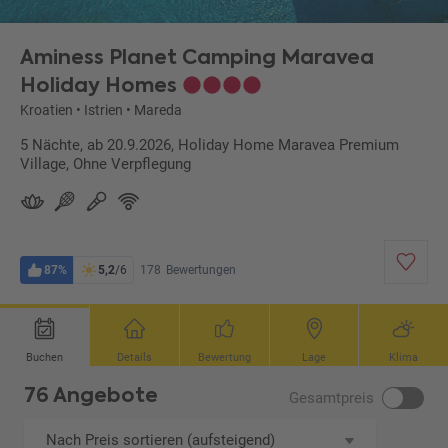
Aminess Planet Camping Maravea
Holiday Homes
Kroatien
•
Istrien
•
Mareda
5 Nächte, ab 20.9.2026, Holiday Home Maravea Premium
Village, Ohne Verpflegung
87%
5,2
/6
178
Bewertungen
Buchen
Details
Bewertung
Lage
Klima
76 Angebote
Gesamtpreis
Nach Preis sortieren (aufsteigend)