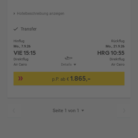
Hotelbeschreibung anzeigen
Transfer
Hinflug
Rückflug
Mo., 7.9.26
Mo., 21.9.26
VIE
15:15
HRG
10:55
Direktflug
Direktflug
Air Cairo
Details
Air Cairo
1.865,-
p.P. ab €
Seite 1 von 1