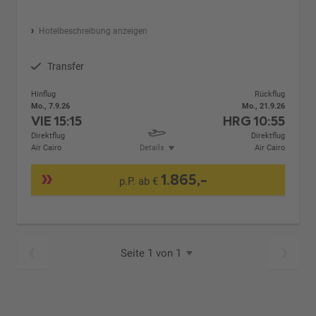
Hotelbeschreibung anzeigen
Transfer
Hinflug
Rückflug
Mo., 7.9.26
Mo., 21.9.26
VIE
15:15
HRG
10:55
Direktflug
Direktflug
Air Cairo
Details
Air Cairo
1.865,-
p.P. ab €
Seite 1 von 1