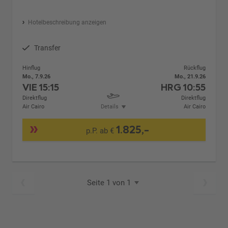
Hotelbeschreibung anzeigen
Transfer
Hinflug
Rückflug
Mo., 7.9.26
Mo., 21.9.26
VIE
15:15
HRG
10:55
Direktflug
Direktflug
Air Cairo
Details
Air Cairo
1.825,-
p.P. ab €
Seite 1 von 1