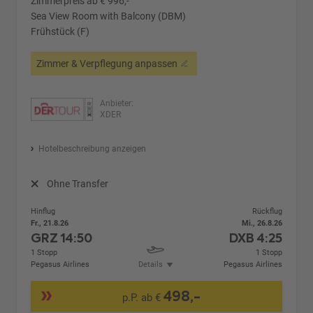
Zimmerpreis ab € 996,-
Sea View Room with Balcony (DBM)
Frühstück (F)
Zimmer & Verpflegung anpassen
Anbieter:
XDER
Hotelbeschreibung anzeigen
Ohne Transfer
Hinflug
Rückflug
Fr., 21.8.26
Mi., 26.8.26
GRZ
14:50
DXB
4:25
1 Stopp
1 Stopp
Pegasus Airlines
Details
Pegasus Airlines
498,-
p.P. ab €