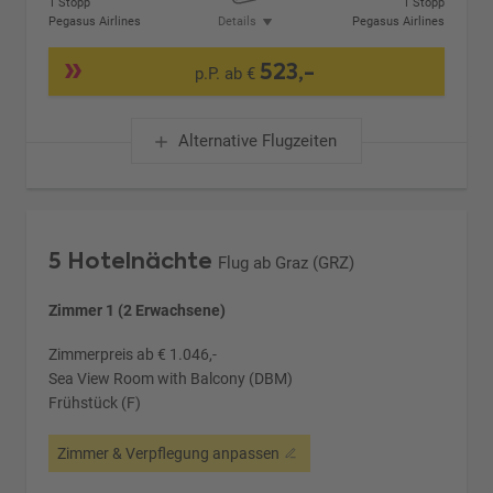
1 Stopp
1 Stopp
Pegasus Airlines
Details
Pegasus Airlines
523,-
p.P. ab €
Alternative Flugzeiten
5 Hotelnächte
Flug ab Graz (GRZ)
Zimmer 1 (2 Erwachsene)
Zimmerpreis ab € 1.046,-
Sea View Room with Balcony (DBM)
Frühstück (F)
Zimmer & Verpflegung anpassen