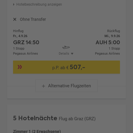
Hotelbeschreibung anzeigen
Ohne Transfer
Hinflug
Rückflug
Fr., 4.9.26
Mi., 9.9.26
GRZ
14:50
AUH
5:00
1 Stopp
1 Stopp
Pegasus Airlines
Details
Pegasus Airlines
507,-
p.P. ab €
Alternative Flugzeiten
5 Hotelnächte
Flug ab Graz (GRZ)
Zimmer 1 (2 Erwachsene)