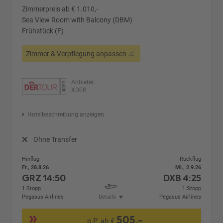
Zimmerpreis ab € 1.010,-
Sea View Room with Balcony (DBM)
Frühstück (F)
Zimmer & Verpflegung anpassen
Anbieter:
XDER
Hotelbeschreibung anzeigen
Ohne Transfer
Hinflug
Rückflug
Fr., 28.8.26
Mi., 2.9.26
GRZ
14:50
DXB
4:25
1 Stopp
1 Stopp
Pegasus Airlines
Details
Pegasus Airlines
505,-
p.P. ab €