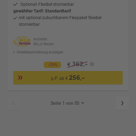
Optional: Flexibel stornierbar
gewählter Tarif: Standardtarif
mit optional zubuchbarem Flexpaket flexibel
stornierbar
Anbieter:
BILLA Reisen
Hotelbeschreibung anzeigen
362,-
€
-29%
256,-
p.P. ab €
Seite 1 von 55