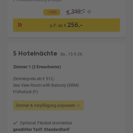
Hotelbeschreibung anzeigen
316,-
€
-18%
256,-
p.P. ab €
5 Hotelnächte
So., 13.9.26
Zimmer 1 (2 Erwachsene)
Zimmerpreis ab € 512,-
Sea View Room with Balcony (DBM)
Frühstück (F)
Zimmer & Verpflegung anpassen
Optional: Flexibel stornierbar
gewählter Tarif: Standardtarif