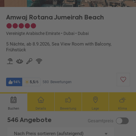
Amwaj Rotana Jumeirah Beach
Vereinigte Arabische Emirate
•
Dubai
•
Dubai
5 Nächte, ab 8.9.2026, Sea View Room with Balcony,
Frühstück
94%
5,5
/6
580
Bewertungen
Buchen
Details
Bewertung
Lage
Klima
546 Angebote
Gesamtpreis
Nach Preis sortieren (aufsteigend)