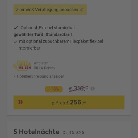
Zimmer & Verpflegung anpassen
Optional: Flexibel stornierbar
gewählter Tarif: Standardtarif
mit optional zubuchbarem Flexpaket flexibel
stornierbar
Anbieter:
BILLA Reisen
Hotelbeschreibung anzeigen
316,-
€
-18%
256,-
p.P. ab €
5 Hotelnächte
Di., 15.9.26