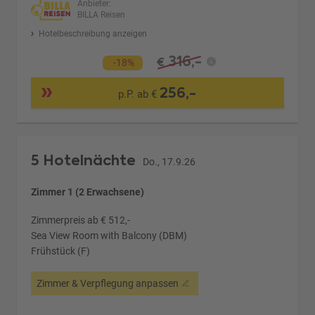
Anbieter:
BILLA Reisen
Hotelbeschreibung anzeigen
316,-
€
-18%
256,-
p.P. ab €
5 Hotelnächte
Do., 17.9.26
Zimmer 1 (2 Erwachsene)
Zimmerpreis ab € 512,-
Sea View Room with Balcony (DBM)
Frühstück (F)
Zimmer & Verpflegung anpassen