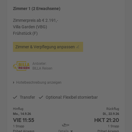
Zimmer 1 (2 Erwachsene)
Zimmerpreis ab € 2.191,-
Villa Garden (VBG)
Frühstück (F)
Zimmer & Verpflegung anpassen
Anbieter:
BILLA Reisen
Hotelbeschreibung anzeigen
Transfer
Optional: Flexibel stornierbar
Hinflug
Rückflug
Mo., 14.9.26
Di., 22.9.26
VIE
11:55
HKT
21:20
1 Stopp
1 Stopp
Etihad Airways
Details
Etihad Airways