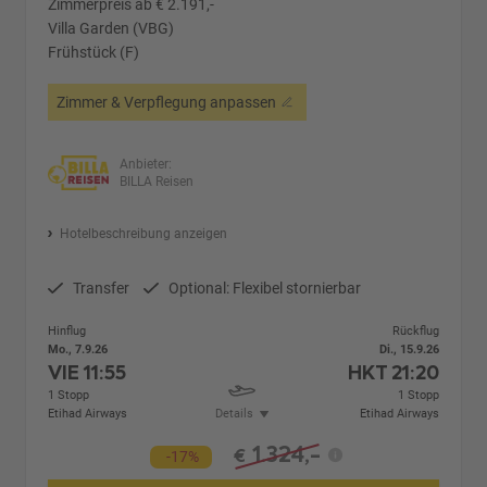
Zimmerpreis ab € 2.191,-
Villa Garden (VBG)
Frühstück (F)
Zimmer & Verpflegung anpassen
Anbieter:
BILLA Reisen
Hotelbeschreibung anzeigen
Transfer
Optional: Flexibel stornierbar
Hinflug
Rückflug
Mo., 7.9.26
Di., 15.9.26
VIE
11:55
HKT
21:20
1 Stopp
1 Stopp
Etihad Airways
Details
Etihad Airways
1.324,-
€
-17%