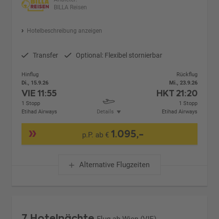
BILLA Reisen
Hotelbeschreibung anzeigen
Transfer
Optional: Flexibel stornierbar
Hinflug
Rückflug
Di., 15.9.26
Mi., 23.9.26
VIE
11:55
HKT
21:20
1 Stopp
1 Stopp
Etihad Airways
Details
Etihad Airways
1.095,-
p.P. ab €
Alternative Flugzeiten
7 Hotelnächte