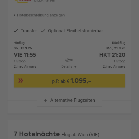
BILLA Reisen
Hotelbeschreibung anzeigen
Transfer
Optional: Flexibel stornierbar
Hinflug
Rückflug
So., 13.9.26
Mo., 21.9.26
VIE
11:55
HKT
21:20
1 Stopp
1 Stopp
Etihad Airways
Details
Etihad Airways
1.095,-
p.P. ab €
Alternative Flugzeiten
7 Hotelnächte
Flug ab Wien (VIE)