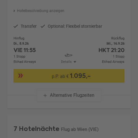
Hotelbeschreibung anzeigen
Transfer
Optional: Flexibel stornierbar
Hinflug
Rückflug
Di., 8.9.26
Mi., 16.9.26
VIE
11:55
HKT
21:20
1 Stopp
1 Stopp
Etihad Airways
Details
Etihad Airways
1.095,-
p.P. ab €
Alternative Flugzeiten
7 Hotelnächte
Flug ab Wien (VIE)