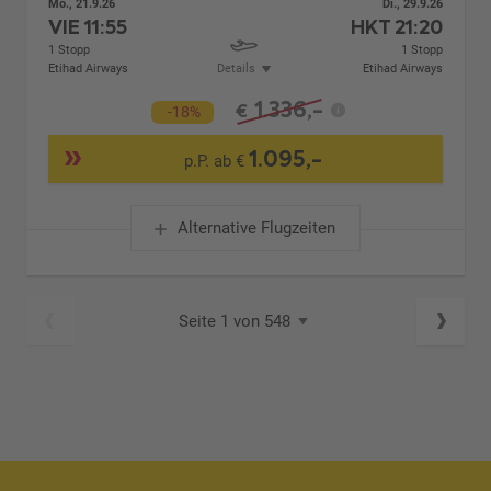
Mo., 21.9.26
Di., 29.9.26
VIE
11:55
HKT
21:20
1 Stopp
1 Stopp
Etihad Airways
Details
Etihad Airways
1.336,-
€
-18%
1.095,-
p.P. ab €
Alternative Flugzeiten
Seite 1 von 548