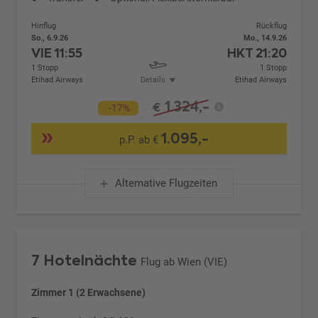
Hinflug
Rückflug
So., 6.9.26
Mo., 14.9.26
VIE
11:55
HKT
21:20
1 Stopp
1 Stopp
Etihad Airways
Details
Etihad Airways
1.324,-
€
-17%
1.095,-
p.P. ab €
Alternative Flugzeiten
7 Hotelnächte
Flug ab Wien (VIE)
Zimmer 1 (2 Erwachsene)