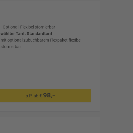
Optional: Flexibel stornierbar
wählter Tarif: Standardtarif
mit optional zubuchbarem Flexpaket flexibel
stornierbar
98,-
p.P. ab €