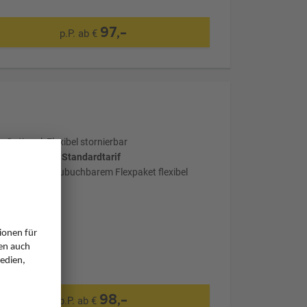
97,-
p.P. ab €
Optional: Flexibel stornierbar
wählter Tarif: Standardtarif
mit optional zubuchbarem Flexpaket flexibel
stornierbar
98,-
p.P. ab €