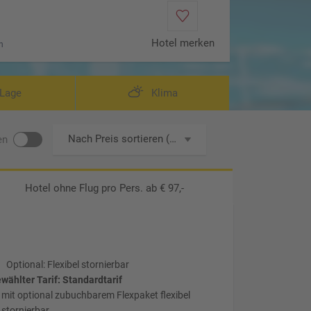
Hotel merken
n
W
Lage
Klima
Nach Preis sortieren (aufsteigend)
en
Hotel ohne Flug
pro Pers. ab € 97,-
Optional: Flexibel stornierbar
wählter Tarif: Standardtarif
mit optional zubuchbarem Flexpaket flexibel
stornierbar