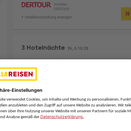
Anbieter:
DERTOUR
Hotelbeschreibung anzeigen
3 Hotelnächte
Di., 6.10.26
Zimmer 1 (2 Erwachsene)
ge
Zimmerpreis ab € 196,-
Studio (SB1)
Ohne Verpflegung (U)
Zimmer & Verpflegung anpassen
Anbieter:
DERTOUR