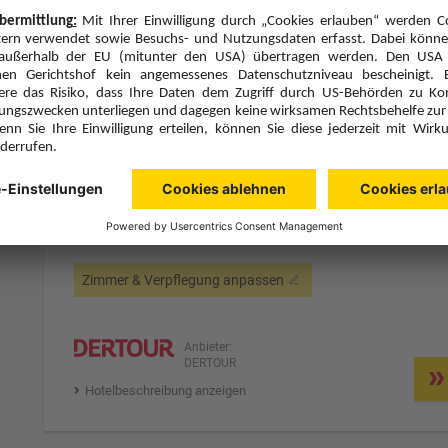
Hotelbeschreibung anzeigen
3 Hotelnächte
Mi., 21.10.26
Zimmer 1 (2 Erwachsene)
ge
Zimmerpreis ab € 196,-
Studio (SB1)
Ohne Verpflegung (U)
Zimmer & Verpflegung anpassen
Anbieter:
DERTOUR
Hotelbeschreibung anzeigen