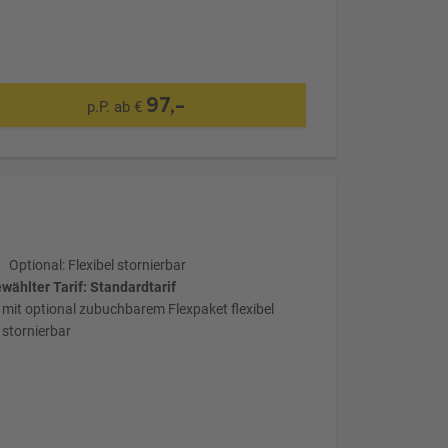
97,-
p.P. ab €
Optional: Flexibel stornierbar
wählter Tarif: Standardtarif
mit optional zubuchbarem Flexpaket flexibel
stornierbar