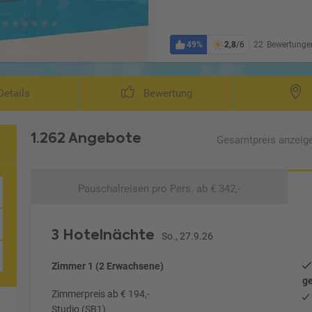
49%
2,8
/6
22
Bewertunge
etails
Bewertung
1.262 Angebote
Gesamtpreis
anzeig
Pauschalreisen
pro Pers. ab € 342,-
3 Hotelnächte
So., 27.9.26
Zimmer 1 (2 Erwachsene)
ge
Zimmerpreis ab € 194,-
Studio (SB1)