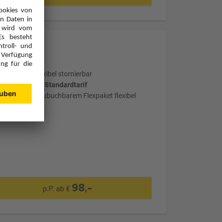
Optional: Flexibel stornierbar
wählter Tarif: Standardtarif
mit optional zubuchbarem Flexpaket flexibel
stornierbar
98,-
p.P. ab €