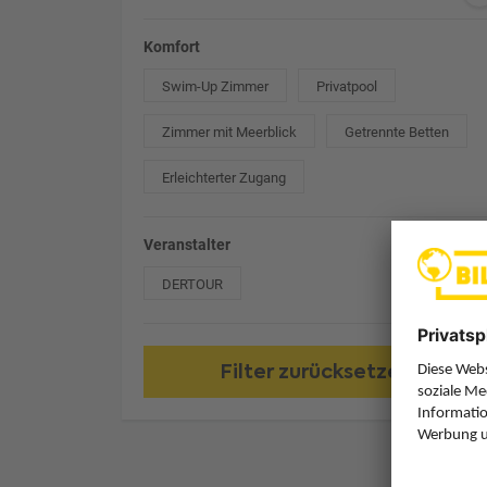
Komfort
Swim-Up Zimmer
Privatpool
Zimmer mit Meerblick
Getrennte Betten
Erleichterter Zugang
Veranstalter
DERTOUR
Filter zurücksetzen