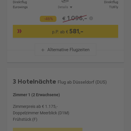
Direktflug
Direktflug
Eurowings
Details
TUIFly
1.096,-
€
-46%
581,-
p.P. ab €
Alternative Flugzeiten
3 Hotelnächte
Flug ab Düsseldorf (DUS)
Zimmer 1 (2 Erwachsene)
Zimmerpreis ab € 1.175,-
Doppelzimmer Meerblick (D1M)
Frühstück (F)