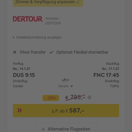
Zimmer & Verpflegung anpassen
Anbieter:
DERTOUR
Hotelbeschreibung anzeigen
Ohne Transfer
Optional: Flexibel stornierbar
Hinflug
Rückflug
Do., 14.1.27
So., 17.1.27
DUS
9:15
FNC
17:45
Direktflug
Direktflug
Condor
Details
TUIFly
795,-
€
-26%
587,-
p.P. ab €
Alternative Flugzeiten