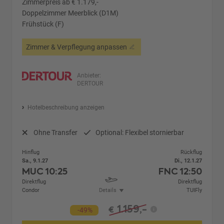
Zimmerpreis ab € 1.179,-
Doppelzimmer Meerblick (D1M)
Frühstück (F)
Zimmer & Verpflegung anpassen
Anbieter:
DERTOUR
Hotelbeschreibung anzeigen
Ohne Transfer
Optional: Flexibel stornierbar
Hinflug
Rückflug
Sa., 9.1.27
Di., 12.1.27
MUC
10:25
FNC
12:50
Direktflug
Direktflug
Condor
Details
TUIFly
1.159,-
€
-49%