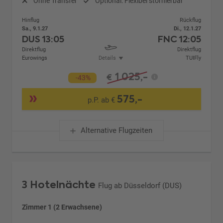
Ohne Transfer
Optional: Flexibel stornierbar
Hinflug
Rückflug
Sa., 9.1.27
Di., 12.1.27
DUS
13:05
FNC
12:05
Direktflug
Direktflug
Eurowings
Details
TUIFly
1.025,-
€
-43%
575,-
p.P. ab €
Alternative Flugzeiten
3 Hotelnächte
Flug ab Düsseldorf (DUS)
Zimmer 1 (2 Erwachsene)