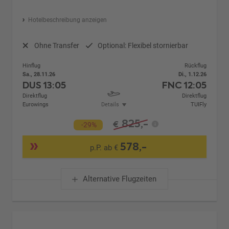
Hotelbeschreibung anzeigen
Ohne Transfer
Optional: Flexibel stornierbar
Hinflug
Rückflug
Sa., 28.11.26
Di., 1.12.26
DUS
13:05
FNC
12:05
Direktflug
Direktflug
Eurowings
Details
TUIFly
825,-
€
-29%
578,-
p.P. ab €
Alternative Flugzeiten