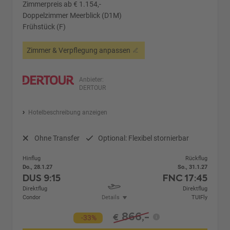
Zimmerpreis ab € 1.154,-
Doppelzimmer Meerblick (D1M)
Frühstück (F)
Zimmer & Verpflegung anpassen
Anbieter:
DERTOUR
Hotelbeschreibung anzeigen
Ohne Transfer
Optional: Flexibel stornierbar
Hinflug
Rückflug
Do., 28.1.27
So., 31.1.27
DUS
9:15
FNC
17:45
Direktflug
Direktflug
Condor
Details
TUIFly
866,-
€
-33%