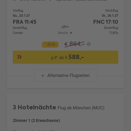
Hinflug
Rückflug
Sa., 23.1.27
Di., 26.1.27
FRA
11:45
FNC
17:10
Direktflug
Direktflug
Condor
Details
TUIFly
864,-
€
-31%
588,-
p.P. ab €
Alternative Flugzeiten
3 Hotelnächte
Flug ab München (MUC)
Zimmer 1 (2 Erwachsene)