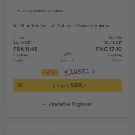
Hotelbeschreibung anzeigen
Ohne Transfer
Optional: Flexibel stornierbar
Hinflug
Rückflug
Sa., 16.1.27
Di., 19.1.27
FRA
11:45
FNC
17:10
Direktflug
Direktflug
Condor
Details
TUIFly
1.057,-
€
-44%
589,-
p.P. ab €
Alternative Flugzeiten