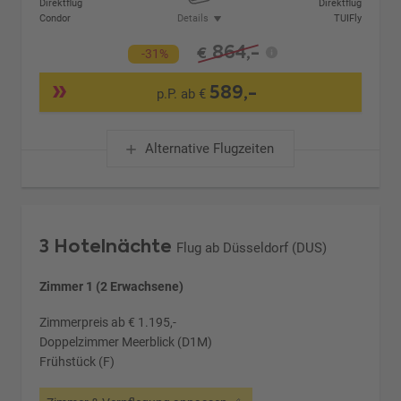
Direktflug
Direktflug
Condor
Details
TUIFly
864,-
€
-31%
589,-
p.P. ab €
Alternative Flugzeiten
3 Hotelnächte
Flug ab Düsseldorf (DUS)
Zimmer 1 (2 Erwachsene)
Zimmerpreis ab € 1.195,-
Doppelzimmer Meerblick (D1M)
Frühstück (F)