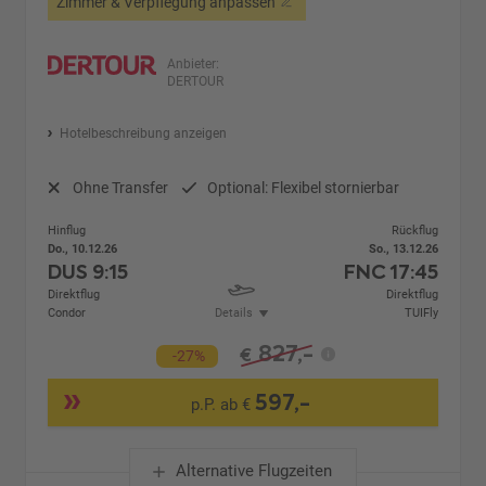
Zimmer & Verpflegung anpassen
Anbieter:
DERTOUR
Hotelbeschreibung anzeigen
Ohne Transfer
Optional: Flexibel stornierbar
Hinflug
Rückflug
Do., 10.12.26
So., 13.12.26
DUS
9:15
FNC
17:45
Direktflug
Direktflug
Condor
Details
TUIFly
827,-
€
-27%
597,-
p.P. ab €
Alternative Flugzeiten