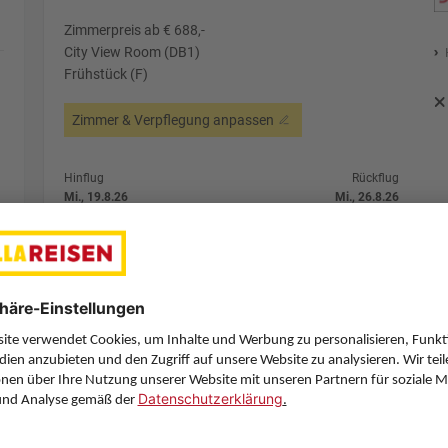
Zimmerpreis ab € 688,-
City View Room (DB1)
Frühstück (F)
Zimmer & Verpflegung anpassen
Hinflug
Rückflug
Mi., 19.8.26
Mi., 26.8.26
GRZ
13:35
DXB
4:25
1 Stopp
1 Stopp
Pegasus Airlines
Details
Pegasus Airlines
Alternative Fl
7 Hotelnächte
Flug ab Graz (GRZ)