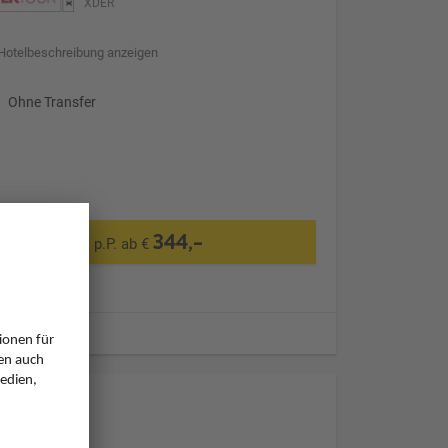
XDER
Hotelbeschreibung anzeigen
Ohne Transfer
344,-
p.P. ab €
ugzeiten