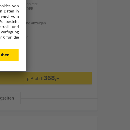
Anbieter:
XDER
Hotelbeschreibung anzeigen
Ohne Transfer
368,-
p.P. ab €
ugzeiten