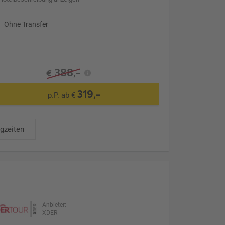
Ohne Transfer
388,-
€
319,-
p.P. ab €
ugzeiten
Anbieter:
XDER