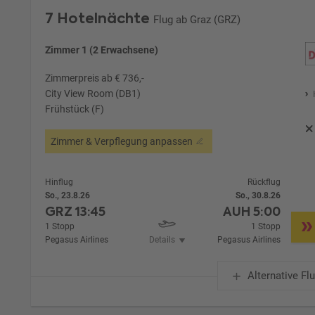
7 Hotelnächte
Flug ab Graz (GRZ)
Zimmer 1 (2 Erwachsene)
Zimmerpreis ab € 736,-
City View Room (DB1)
Frühstück (F)
Zimmer & Verpflegung anpassen
Hinflug
Rückflug
So., 23.8.26
So., 30.8.26
GRZ
13:45
AUH
5:00
1 Stopp
1 Stopp
Pegasus Airlines
Details
Pegasus Airlines
Alternative Fl