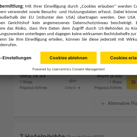
Zimmer 1 (2 Erwachsene)
Zimmerpreis ab € 736,-
City View Room (DB1)
Frühstück (F)
Zimmer & Verpflegung anpassen
Hinflug
Rückflug
Mi., 12.8.26
Mi., 19.8.26
GRZ
13:35
AUH
5:00
1 Stopp
1 Stopp
Pegasus Airlines
Details
Pegasus Airlines
Alternative Fl
7 Hotelnächte