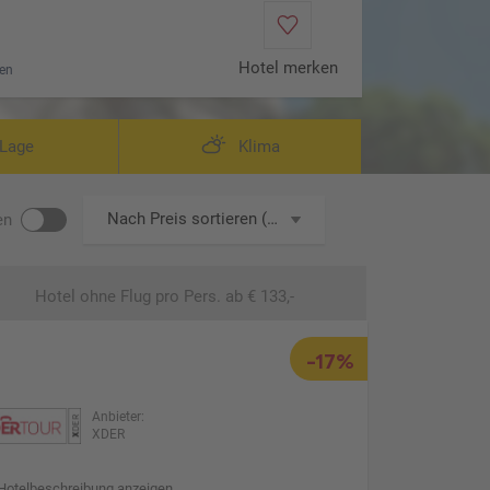
Hotel merken
en
Wo
Lage
Klima
Nach Preis sortieren (aufsteigend)
en
Hotel ohne Flug
pro Pers. ab € 133,-
-17%
Anbieter:
XDER
Hotelbeschreibung anzeigen