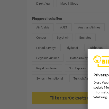
Direktflug
Max. 1 Stopp
Fluggesellschaften
Air Arabia
AJET
Austrian Airlines
Condor
Egypt Air
Emirates
Etihad Airways
flydubai
Lufthansa
Pegasus Airlines
Qatar Airways
Royal Jordanian
Sun Express
Swiss International
Turkish Airlines
Filter zurücksetzen