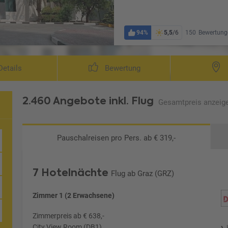
94%
5,5
/6
150
Bewertung
etails
Bewertung
2.460 Angebote
inkl. Flug
Gesamtpreis
anzeig
Pauschalreisen
pro Pers. ab € 319,-
 Hotel
7 Hotelnächte
Flug ab Graz (GRZ)
Zimmer 1 (2 Erwachsene)
Zimmerpreis ab € 638,-
City View Room (DB1)