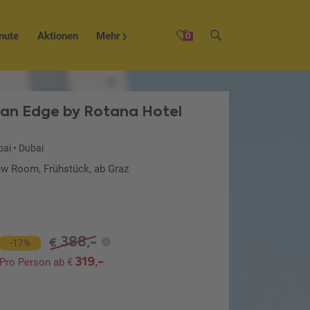
nute
Aktionen
Mehr
0
 an Edge by Rotana Hotel
bai
•
Dubai
iew Room, Frühstück, ab Graz
388,-
€
-17%
319,-
Pro Person ab €