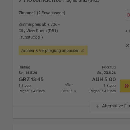
Flug ab Graz (GRZ)
Zimmer 1 (2 Erwachsene)
Zimmerpreis ab € 736,-
City View Room (DB1)
Frühstück (F)
Zimmer & Verpflegung anpassen
Hinflug
Rückflug
So., 16.8.26
So., 23.8.26
GRZ
13:45
AUH
5:00
1 Stopp
1 Stopp
Pegasus Airlines
Details
Pegasus Airlines
Alternative Fl