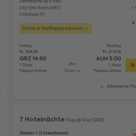
Zimmerpreis ab € 686,-
City View Room (DB1)
Frühstück (F)
Zimmer & Verpflegung anpassen
Hinflug
Rückflug
Fr., 14.8.26
Fr., 21.8.26
GRZ
14:50
AUH
5:00
1 Stopp
1 Stopp
Pegasus Airlines
Details
Pegasus Airlines
Alternative Fl
7 Hotelnächte
Flug ab Graz (GRZ)
Zimmer 1 (2 Erwachsene)