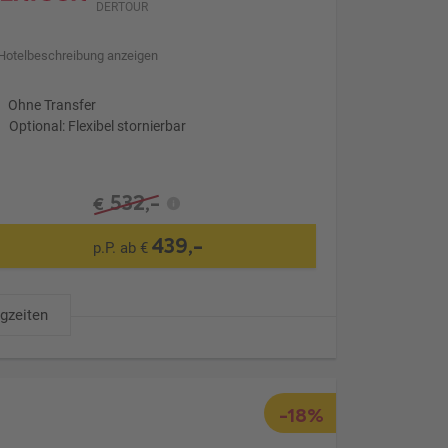
DERTOUR
Hotelbeschreibung anzeigen
Ohne Transfer
Optional: Flexibel stornierbar
532,-
€
439,-
p.P. ab €
ugzeiten
-18%