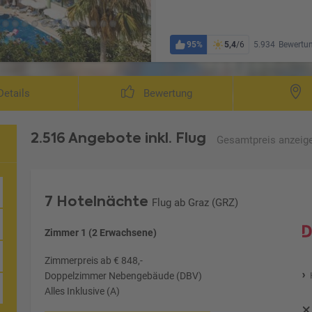
95%
5,4
/6
5.934
Bewertu
Wohnbeispiel Doppelzimmer sei
etails
Bewertung
2.516 Angebote
inkl. Flug
Gesamtpreis
anzeig
7 Hotelnächte
Flug ab Graz (GRZ)
Zimmer 1 (2 Erwachsene)
Zimmerpreis ab € 848,-
Doppelzimmer Nebengebäude (DBV)
Alles Inklusive (A)