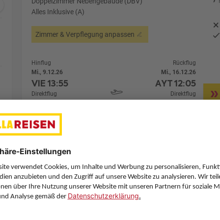
Doppelzimmer Nebengebäude (DBV)
Alles Inklusive (A)
Zimmer & Verpflegung anpassen
Hinflug
Rückflug
Mi., 9.12.26
Mi., 16.12.26
VIE
13:55
AYT
12:05
Direktflug
Direktflug
Sun Express
Details
Sun Express
Alternative Fl
7 Hotelnächte
Flug ab Wien (VIE)
Zimmer 1 (2 Erwachsene)