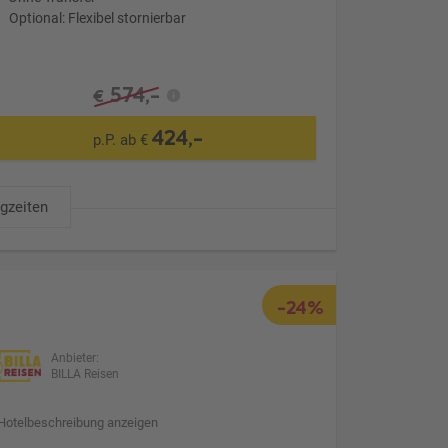
Optional: Flexibel stornierbar
574,-
€
424,-
p.P. ab €
ugzeiten
-24%
Anbieter:
BILLA Reisen
Hotelbeschreibung anzeigen