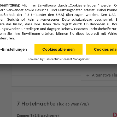
Zimmerpreis ab € 875,-
Doppelzimmer Nebengebäude (DBV)
Alles Inklusive (A)
Zimmer & Verpflegung anpassen
Hinflug
Rückflug
Mo., 7.12.26
Mo., 14.12.26
VIE
13:55
AYT
12:05
Direktflug
Direktflug
Sun Express
Details
Sun Express
Alternative Fl
7 Hotelnächte
Flug ab Wien (VIE)
Zimmer 1 (2 Erwachsene)