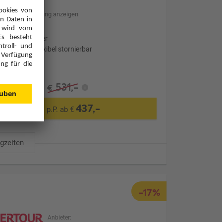
Hotelbeschreibung anzeigen
Ohne Transfer
Optional: Flexibel stornierbar
531,-
€
437,-
p.P. ab €
ugzeiten
-17%
Anbieter: