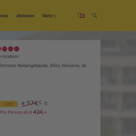
nute
Aktionen
Mehr
0
ar-Incekum
lzimmer Nebengebäude, Alles Inklusive, ab
574,-
€
-26%
424,-
Pro Person ab €