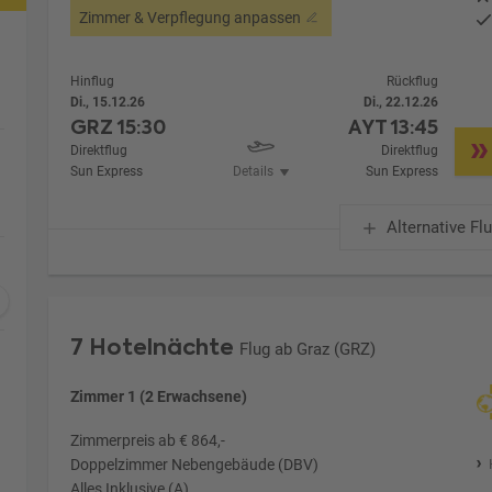
Zimmer & Verpflegung anpassen
Hinflug
Rückflug
Di., 15.12.26
Di., 22.12.26
GRZ
15:30
AYT
13:45
Direktflug
Direktflug
Sun Express
Details
Sun Express
Alternative Fl
7 Hotelnächte
Flug ab Graz (GRZ)
Zimmer 1 (2 Erwachsene)
Zimmerpreis ab € 864,-
Doppelzimmer Nebengebäude (DBV)
Alles Inklusive (A)