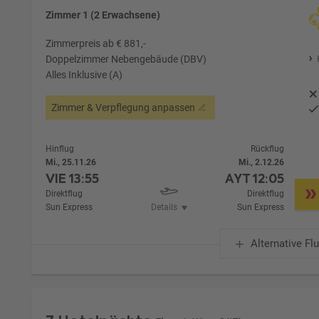
Zimmer 1 (2 Erwachsene)
Zimmerpreis ab € 881,-
Doppelzimmer Nebengebäude (DBV)
Alles Inklusive (A)
Zimmer & Verpflegung anpassen
Hinflug
Rückflug
Mi., 25.11.26
Mi., 2.12.26
VIE
13:55
AYT
12:05
Direktflug
Direktflug
Sun Express
Details
Sun Express
Alternative Fl