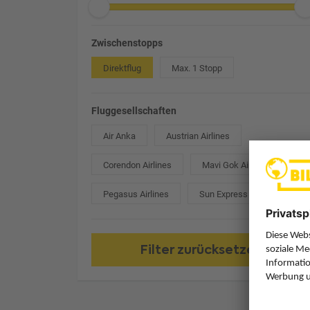
Zwischenstopps
Direktflug
Max. 1 Stopp
Fluggesellschaften
Air Anka
Austrian Airlines
Corendon Airlines
Mavi Gok Airlines
Pegasus Airlines
Sun Express
Filter zurücksetzen