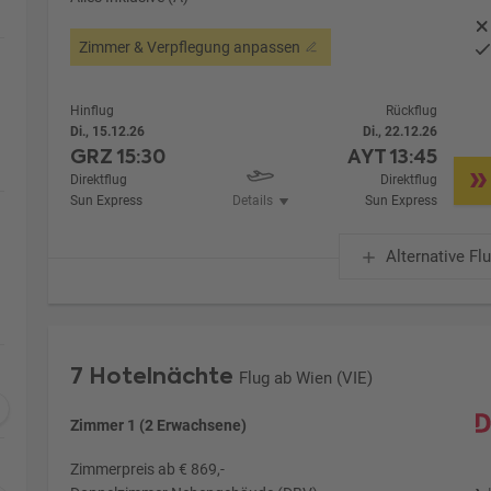
Zimmer & Verpflegung anpassen
Hinflug
Rückflug
Di., 15.12.26
Di., 22.12.26
GRZ
15:30
AYT
13:45
Direktflug
Direktflug
Sun Express
Details
Sun Express
Alternative Fl
7 Hotelnächte
Flug ab Wien (VIE)
Zimmer 1 (2 Erwachsene)
Zimmerpreis ab € 869,-