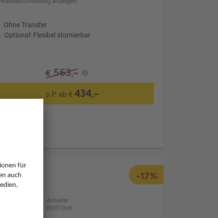
Hotelbeschreibung anzeigen
Ohne Transfer
Optional: Flexibel stornierbar
563,-
€
434,-
p.P. ab €
ugzeiten
-17%
Anbieter:
DERTOUR