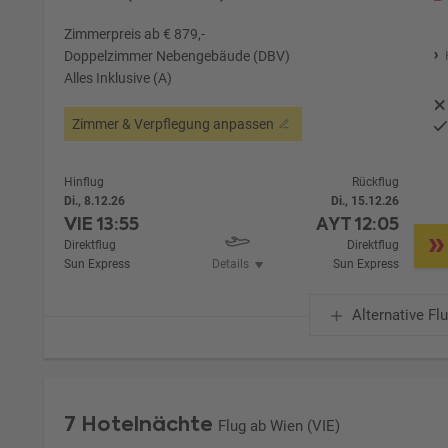
Zimmerpreis ab € 879,-
Doppelzimmer Nebengebäude (DBV)
Alles Inklusive (A)
Zimmer & Verpflegung anpassen
Hinflug
Rückflug
Di., 8.12.26
Di., 15.12.26
VIE
13:55
AYT
12:05
Direktflug
Direktflug
Sun Express
Details
Sun Express
Alternative Fl
7 Hotelnächte
Flug ab Wien (VIE)