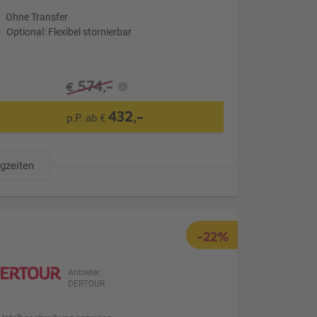
Ohne Transfer
Optional: Flexibel stornierbar
574,-
€
432,-
p.P. ab €
ugzeiten
-22%
Anbieter:
DERTOUR