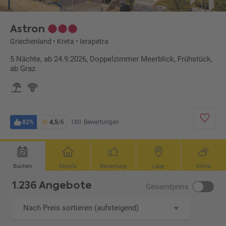
Astron
Griechenland
•
Kreta
•
Ierapetra
5 Nächte, ab 24.9.2026, Doppelzimmer Meerblick, Frühstück,
ab Graz
82%
4,5
/6
180
Bewertungen
Buchen
Details
Bewertung
Lage
Klima
1.236 Angebote
Gesamtpreis
Nach Preis sortieren (aufsteigend)