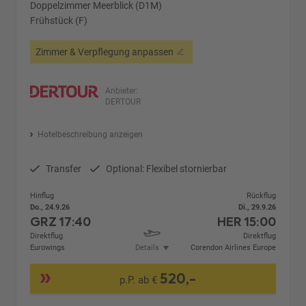
Doppelzimmer Meerblick (D1M)
Frühstück (F)
Zimmer & Verpflegung anpassen
Anbieter:
DERTOUR
Hotelbeschreibung anzeigen
Transfer
Optional: Flexibel stornierbar
Hinflug
Rückflug
Do., 24.9.26
Di., 29.9.26
GRZ
17:40
HER
15:00
Direktflug
Direktflug
Eurowings
Details
Corendon Airlines Europe
520,-
p.P. ab €