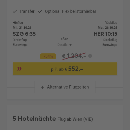
Transfer
Optional: Flexibel stornierbar
Hinflug
Rückflug
Mi., 21.10.26
Mo., 26.10.26
SZG
6:35
HER
10:15
Direktflug
Direktflug
Eurowings
Details
Eurowings
1.204,-
€
-54%
552,-
p.P. ab €
Alternative Flugzeiten
5 Hotelnächte
Flug ab Wien (VIE)