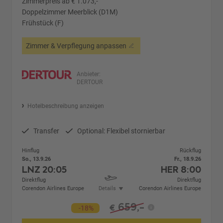
Zimmerpreis ab € 1.073,-
Doppelzimmer Meerblick (D1M)
Frühstück (F)
Zimmer & Verpflegung anpassen
Anbieter:
DERTOUR
Hotelbeschreibung anzeigen
Transfer
Optional: Flexibel stornierbar
Hinflug
Rückflug
So., 13.9.26
Fr., 18.9.26
LNZ
20:05
HER
8:00
Direktflug
Direktflug
Corendon Airlines Europe
Details
Corendon Airlines Europe
659,-
€
-18%