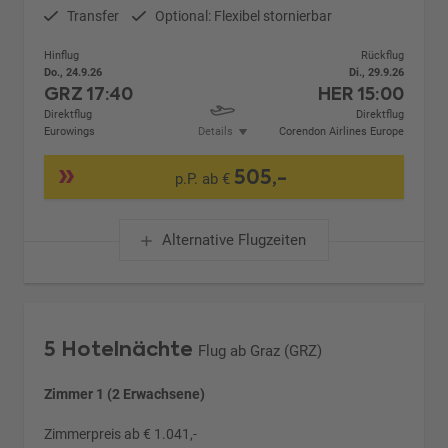
Transfer
Optional: Flexibel stornierbar
Hinflug
Rückflug
Do., 24.9.26
Di., 29.9.26
GRZ
17:40
HER
15:00
Direktflug
Direktflug
Eurowings
Details
Corendon Airlines Europe
505,-
p.P. ab €
Alternative Flugzeiten
5 Hotelnächte
Flug ab Graz (GRZ)
Zimmer 1 (2 Erwachsene)
Zimmerpreis ab € 1.041,-