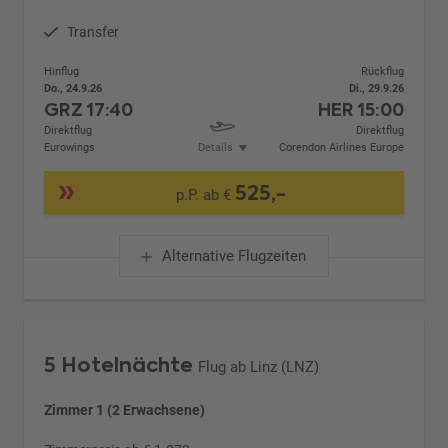
Transfer
Hinflug
Rückflug
Do., 24.9.26
Di., 29.9.26
GRZ
17:40
HER
15:00
Direktflug
Direktflug
Eurowings
Details
Corendon Airlines Europe
525,-
p.P. ab €
Alternative Flugzeiten
5 Hotelnächte
Flug ab Linz (LNZ)
Zimmer 1 (2 Erwachsene)