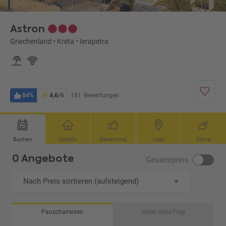
Astron
Griechenland
•
Kreta
•
Ierapetra
84%
4,6
/6
181
Bewertungen
Buchen
Details
Bewertung
Lage
Klima
0 Angebote
Gesamtpreis
Nach Preis sortieren (aufsteigend)
Pauschalreisen
Hotel ohne Flug