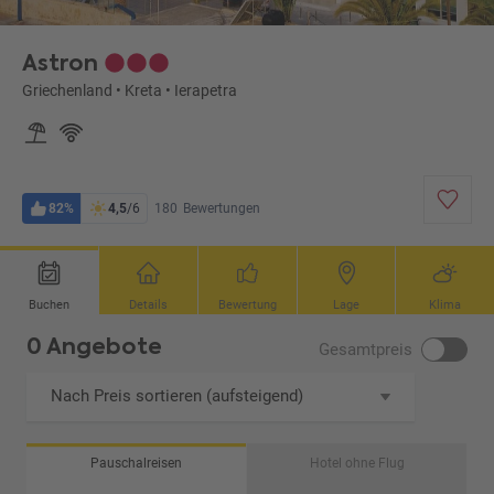
Astron
Griechenland
•
Kreta
•
Ierapetra
82%
4,5
/6
180
Bewertungen
Buchen
Details
Bewertung
Lage
Klima
0 Angebote
Gesamtpreis
Nach Preis sortieren (aufsteigend)
Pauschalreisen
Hotel ohne Flug