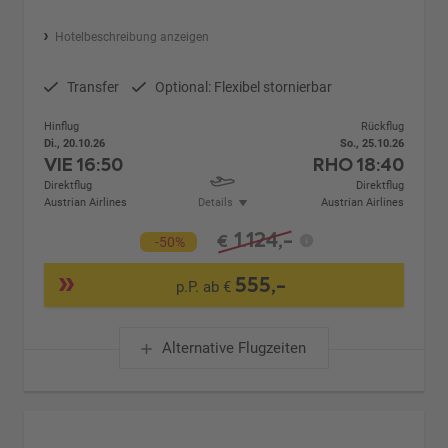
Hotelbeschreibung anzeigen
Transfer
Optional: Flexibel stornierbar
Hinflug
Rückflug
Di., 20.10.26
So., 25.10.26
VIE
16:50
RHO
18:40
Direktflug
Direktflug
Austrian Airlines
Details
Austrian Airlines
1.124,-
€
-50%
555,-
p.P. ab €
Alternative Flugzeiten