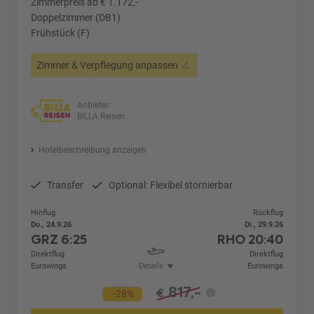
Zimmerpreis ab € 1.172,-
Doppelzimmer (DB1)
Frühstück (F)
Zimmer & Verpflegung anpassen
Anbieter:
BILLA Reisen
Hotelbeschreibung anzeigen
Transfer
Optional: Flexibel stornierbar
Hinflug
Rückflug
Do., 24.9.26
Di., 29.9.26
GRZ
6:25
RHO
20:40
Direktflug
Direktflug
Eurowings
Details
Eurowings
817,-
€
-28%