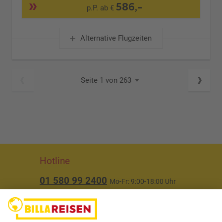
586,-
p.P. ab €
Alternative Flugzeiten
Seite 1 von 263
Hotline
01 580 99 2400
Mo-Fr: 9:00-18:00 Uhr
(ausgenommen Feiertage)