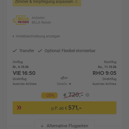
Zimmer & Verpflegung anpassen
Anbieter:
BILLA Reisen
Hotelbeschreibung anzeigen
Transfer
Optional: Flexibel stornierbar
Hinflug
Rückflug
Di., 6.10.26
So., 11.10.26
VIE
16:50
RHO
9:05
Direktflug
Direktflug
Austrian Airlines
Details
Austrian Airlines
720,-
€
-20%
571,-
p.P. ab €
Alternative Flugzeiten