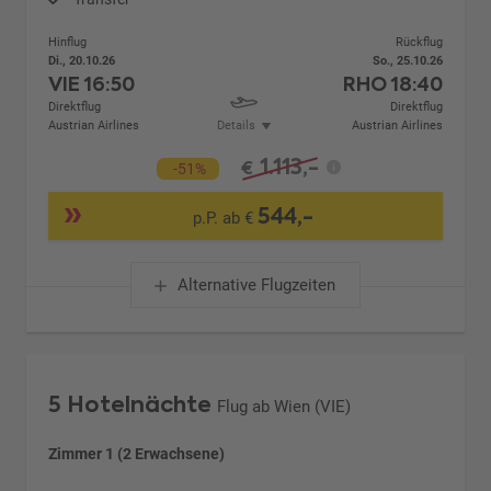
Hinflug
Rückflug
Di., 20.10.26
So., 25.10.26
VIE
16:50
RHO
18:40
Direktflug
Direktflug
Austrian Airlines
Details
Austrian Airlines
1.113,-
€
-51%
544,-
p.P. ab €
Alternative Flugzeiten
5 Hotelnächte
Flug ab Wien (VIE)
Zimmer 1 (2 Erwachsene)