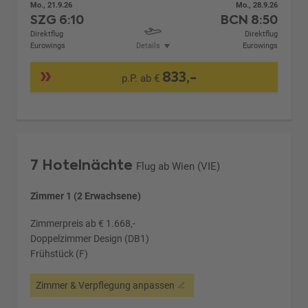
Mo., 21.9.26
Mo., 28.9.26
SZG
6:10
BCN
8:50
Direktflug
Direktflug
Eurowings
Details
Eurowings
833,-
p.P. ab €
7 Hotelnächte
Flug ab Wien (VIE)
Zimmer 1 (2 Erwachsene)
Zimmerpreis ab € 1.668,-
Doppelzimmer Design (DB1)
Frühstück (F)
Zimmer & Verpflegung anpassen