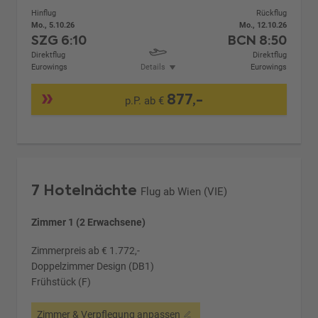
Hinflug
Rückflug
Mo., 5.10.26
Mo., 12.10.26
SZG
6:10
BCN
8:50
Direktflug
Direktflug
Eurowings
Details
Eurowings
877,-
p.P. ab €
7 Hotelnächte
Flug ab Wien (VIE)
Zimmer 1 (2 Erwachsene)
Zimmerpreis ab € 1.772,-
Doppelzimmer Design (DB1)
Frühstück (F)
Zimmer & Verpflegung anpassen