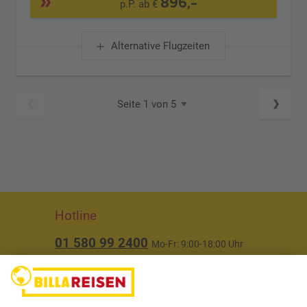
896,-
p.P. ab €
Alternative Flugzeiten
Seite 1 von 5
Hotline
01 580 99 2400
Mo-Fr: 9:00-18:00 Uhr
(ausgenommen Feiertage)
Über uns