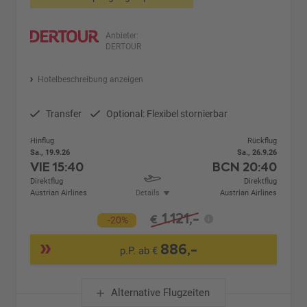
Anbieter:
DERTOUR
Hotelbeschreibung anzeigen
Transfer
Optional: Flexibel stornierbar
Hinflug
Rückflug
Sa., 19.9.26
Sa., 26.9.26
VIE
15:40
BCN
20:40
Direktflug
Direktflug
Austrian Airlines
Details
Austrian Airlines
1.121,-
€
-20%
886,-
p.P. ab €
Alternative Flugzeiten