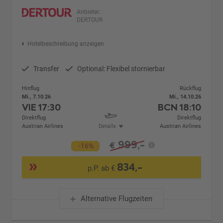
Anbieter:
DERTOUR
Hotelbeschreibung anzeigen
Transfer
Optional: Flexibel stornierbar
Hinflug
Rückflug
Mi., 7.10.26
Mi., 14.10.26
VIE
17:30
BCN
18:10
Direktflug
Direktflug
Austrian Airlines
Details
Austrian Airlines
999,-
€
-16%
834,-
p.P. ab €
Alternative Flugzeiten