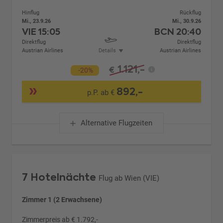
Hinflug
Rückflug
Mi., 23.9.26
Mi., 30.9.26
VIE
15:05
BCN
20:40
Direktflug
Direktflug
Austrian Airlines
Details
Austrian Airlines
1.121,-
€
-20%
892,-
p.P. ab €
Alternative Flugzeiten
7 Hotelnächte
Flug ab Wien (VIE)
Zimmer 1 (2 Erwachsene)
Zimmerpreis ab € 1.792,-