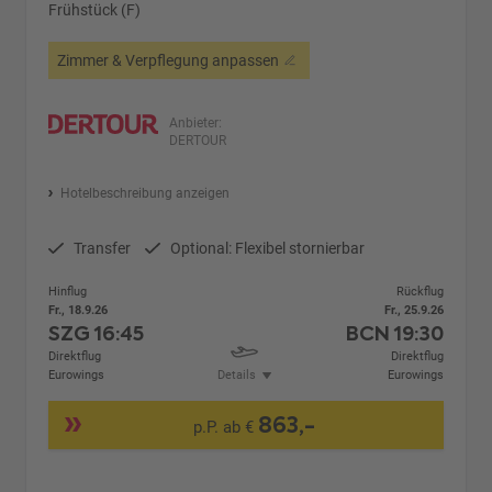
Frühstück (F)
Zimmer & Verpflegung anpassen
Anbieter:
DERTOUR
Hotelbeschreibung anzeigen
Transfer
Optional: Flexibel stornierbar
Hinflug
Rückflug
Fr., 18.9.26
Fr., 25.9.26
SZG
16:45
BCN
19:30
Direktflug
Direktflug
Eurowings
Details
Eurowings
863,-
p.P. ab €