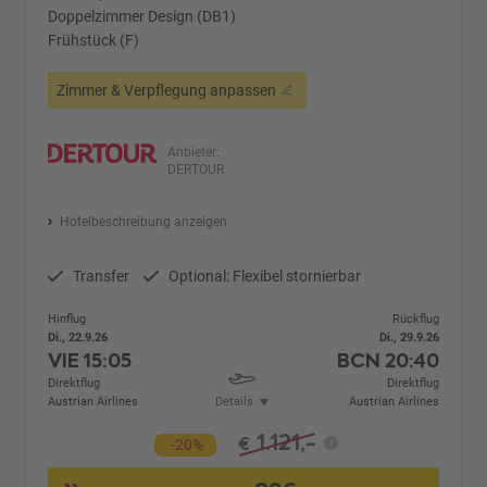
Doppelzimmer Design (DB1)
Frühstück (F)
Zimmer & Verpflegung anpassen
Anbieter:
DERTOUR
Hotelbeschreibung anzeigen
Transfer
Optional: Flexibel stornierbar
Hinflug
Rückflug
Di., 22.9.26
Di., 29.9.26
VIE
15:05
BCN
20:40
Direktflug
Direktflug
Austrian Airlines
Details
Austrian Airlines
1.121,-
€
-20%