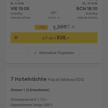
Di., 6.10.26
Di., 13.10.26
VIE
15:05
BCN
18:10
Direktflug
Direktflug
Austrian Airlines
Details
Austrian Airlines
999,-
€
-16%
838,-
p.P. ab €
Alternative Flugzeiten
7 Hotelnächte
Flug ab Salzburg (SZG)
Zimmer 1 (2 Erwachsene)
Zimmerpreis ab € 1.727,-
Doppelzimmer Design (DB1)