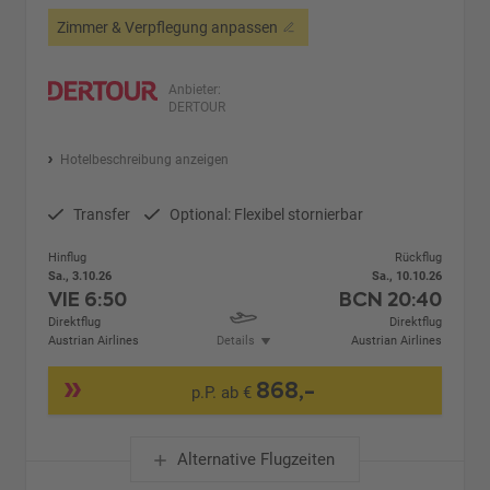
Zimmer & Verpflegung anpassen
Anbieter:
DERTOUR
Hotelbeschreibung anzeigen
Transfer
Optional: Flexibel stornierbar
Hinflug
Rückflug
Sa., 3.10.26
Sa., 10.10.26
VIE
6:50
BCN
20:40
Direktflug
Direktflug
Austrian Airlines
Details
Austrian Airlines
868,-
p.P. ab €
Alternative Flugzeiten