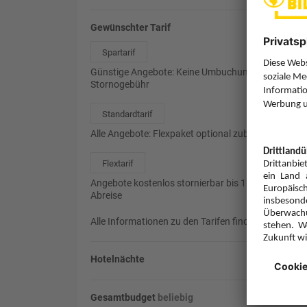
Gewünschter Tarif
Spartarif
Günstige Angebote: Keine Umbuchung, 85%
Stornogebühr
Standardtarif
Alle Angebote: Flexpaket optional zubuchbar
Flextarif
Angebote kostenlos stornierbar bis 1 Tag vor
Abreise
Alle Informationen zu den Tarifen finden Sie
hier
.
Hotelnächte
Gesamtbudget
beliebig