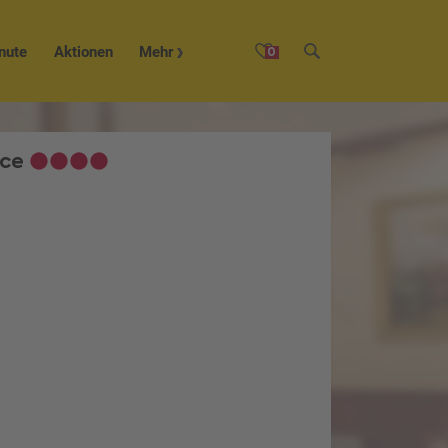
nute
Aktionen
Mehr
0
ace