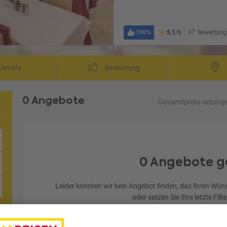
100%
5,1
/6
47
Bewertung
etails
Bewertung
0 Angebote
Gesamtpreis
anzeig
0 Angebote g
Leider konnten wir kein Angebot finden, das Ihren Wüns
oder setzen Sie Ihre letzte Filt
Letzten Filter zu