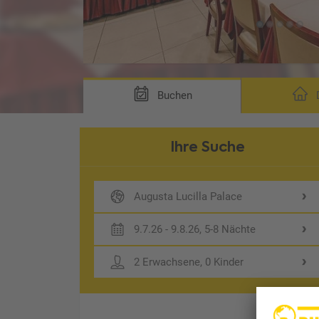
Buchen
D
Ihre Suche
Augusta Lucilla Palace
9.7.26 - 9.8.26, 5-8 Nächte
2 Erwachsene, 0 Kinder