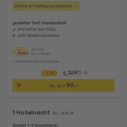
Zimmer & Verpflegung anpassen
gewählter Tarif: Standardtarif
stornierbar laut AGBs
nicht flexibel stornierbar
Anbieter:
BILLA Reisen
Hotelbeschreibung anzeigen
109,-
€
-17%
90,-
Obj. ab €
1 Hotelnacht
So., 16.8.26
Zimmer 1 (2 Erwachsene)