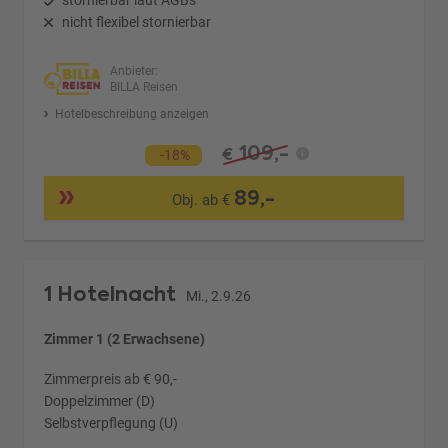
stornierbar laut AGBs
nicht flexibel stornierbar
Anbieter:
BILLA Reisen
Hotelbeschreibung anzeigen
109,-
€
-18%
89,-
Obj. ab €
1 Hotelnacht
Mi., 2.9.26
Zimmer 1 (2 Erwachsene)
Zimmerpreis ab € 90,-
Doppelzimmer (D)
Selbstverpflegung (U)