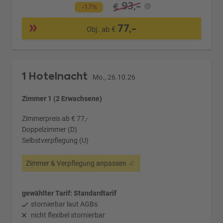
93,-
€
-17%
77,-
Obj. ab €
1 Hotelnacht
Mo., 26.10.26
Zimmer 1 (2 Erwachsene)
Zimmerpreis ab € 77,-
Doppelzimmer (D)
Selbstverpflegung (U)
Zimmer & Verpflegung anpassen
gewählter Tarif: Standardtarif
stornierbar laut AGBs
nicht flexibel stornierbar