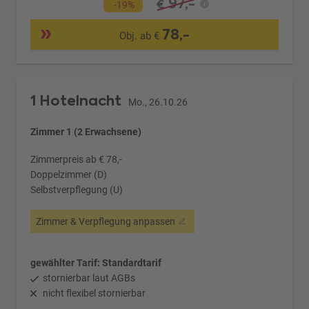
97,-
€
-19%
78,-
Obj. ab €
1 Hotelnacht
Mo., 26.10.26
Zimmer 1 (2 Erwachsene)
Zimmerpreis ab € 78,-
Doppelzimmer (D)
Selbstverpflegung (U)
Zimmer & Verpflegung anpassen
gewählter Tarif: Standardtarif
stornierbar laut AGBs
nicht flexibel stornierbar