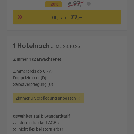
97,-
€
-20%
77,-
Obj. ab €
1 Hotelnacht
Mi., 28.10.26
Zimmer 1 (2 Erwachsene)
Zimmerpreis ab € 77,-
Doppelzimmer (D)
Selbstverpflegung (U)
Zimmer & Verpflegung anpassen
gewählter Tarif: Standardtarif
stornierbar laut AGBs
nicht flexibel stornierbar