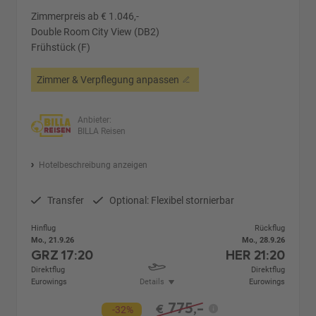
Zimmerpreis ab € 1.046,-
Double Room City View (DB2)
Frühstück (F)
Zimmer & Verpflegung anpassen
Anbieter:
BILLA Reisen
Hotelbeschreibung anzeigen
Transfer
Optional: Flexibel stornierbar
Hinflug
Rückflug
Mo., 21.9.26
Mo., 28.9.26
GRZ
17:20
HER
21:20
Direktflug
Direktflug
Eurowings
Details
Eurowings
775,-
€
-32%