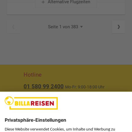
Alternative Flugzeiten
Seite 1 von 383
Hotline
01 580 99 2400
Mo-Fr: 9:00-18:00 Uhr
(ausgenommen Feiertage)
Über uns
Service