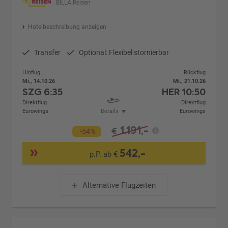
BILLA Reisen
Hotelbeschreibung anzeigen
Transfer
Optional: Flexibel stornierbar
Hinflug
Rückflug
Mi., 14.10.26
Mi., 21.10.26
SZG
6:35
HER
10:50
Direktflug
Direktflug
Eurowings
Details
Eurowings
1.191,-
€
-54%
542,-
p.P. ab €
Alternative Flugzeiten