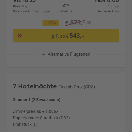
VIE
10:25
HER
6:00
Direktflug
1 Stopp
Corendon Airlines Europe
Details
Aegan Airlines
873,-
€
-37%
543,-
p.P. ab €
Alternative Flugzeiten
7 Hotelnächte
Flug ab Graz (GRZ)
Zimmer 1 (2 Erwachsene)
Zimmerpreis ab € 1.096,-
Doppelzimmer Stadtblick (DB2)
Frühstück (F)