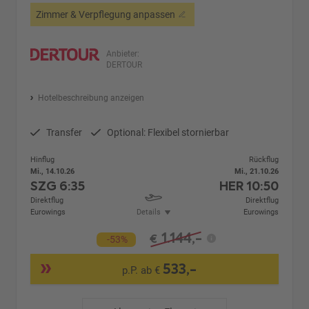
Zimmer & Verpflegung anpassen
Anbieter:
DERTOUR
Hotelbeschreibung anzeigen
Transfer
Optional: Flexibel stornierbar
Hinflug
Rückflug
Mi., 14.10.26
Mi., 21.10.26
SZG
6:35
HER
10:50
Direktflug
Direktflug
Eurowings
Details
Eurowings
1.144,-
€
-53%
533,-
p.P. ab €