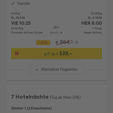
Transfer
Hinflug
Rückflug
Di., 29.9.26
Di., 6.10.26
VIE
10:25
HER
6:00
Direktflug
1 Stopp
Corendon Airlines Europe
Details
Aegan Airlines
864,-
€
-37%
539,-
p.P. ab €
Alternative Flugzeiten
7 Hotelnächte
Flug ab Wien (VIE)
Zimmer 1 (2 Erwachsene)