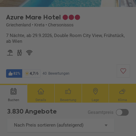
Azure Mare Hotel
Griechenland
•
Kreta
•
Chersonissos
7 Nächte, ab 29.9.2026, Double Room City View, Frühstück,
ab Wien
82%
4,7
/6
40
Bewertungen
Buchen
Details
Bewertung
Lage
Klima
3.830 Angebote
Gesamtpreis
Nach Preis sortieren (aufsteigend)