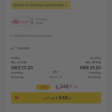
Zimmer & Verpflegung anpassen
Anbieter:
XDER
Hotelbeschreibung anzeigen
Transfer
Hinflug
Rückflug
Mo., 21.9.26
Mo., 28.9.26
GRZ
17:20
HER
21:20
Direktflug
Direktflug
Eurowings
Details
Eurowings
742,-
€
-26%
548,-
p.P. ab €