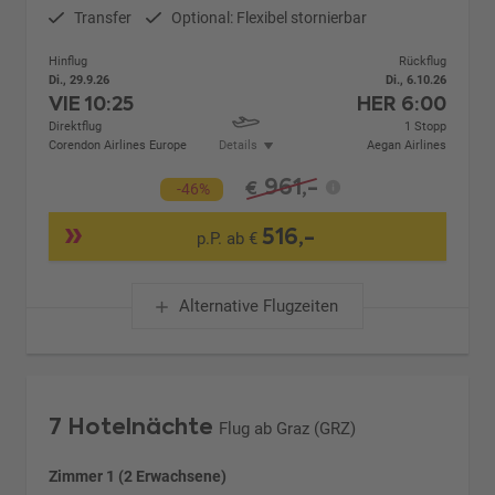
Transfer
Optional: Flexibel stornierbar
Hinflug
Rückflug
Di., 29.9.26
Di., 6.10.26
VIE
10:25
HER
6:00
Direktflug
1 Stopp
Corendon Airlines Europe
Details
Aegan Airlines
961,-
€
-46%
516,-
p.P. ab €
Alternative Flugzeiten
7 Hotelnächte
Flug ab Graz (GRZ)
Zimmer 1 (2 Erwachsene)