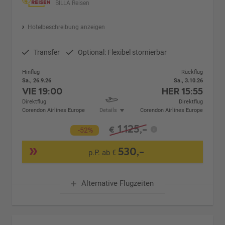
BILLA Reisen
Hotelbeschreibung anzeigen
Transfer
Optional: Flexibel stornierbar
Hinflug
Rückflug
Sa., 26.9.26
Sa., 3.10.26
VIE
19:00
HER
15:55
Direktflug
Direktflug
Corendon Airlines Europe
Details
Corendon Airlines Europe
1.125,-
€
-52%
530,-
p.P. ab €
Alternative Flugzeiten