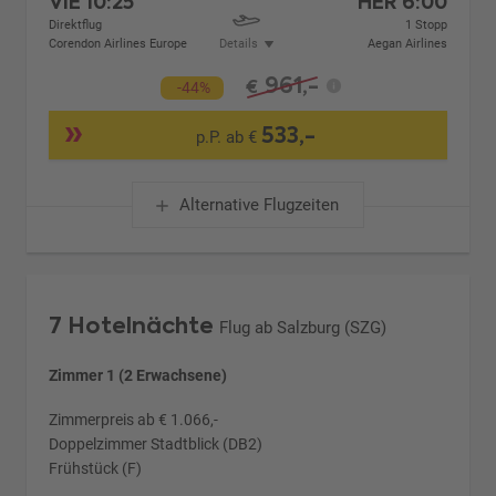
VIE
10:25
HER
6:00
Direktflug
1 Stopp
Corendon Airlines Europe
Details
Aegan Airlines
961,-
€
-44%
533,-
p.P. ab €
Alternative Flugzeiten
7 Hotelnächte
Flug ab Salzburg (SZG)
Zimmer 1 (2 Erwachsene)
Zimmerpreis ab € 1.066,-
Doppelzimmer Stadtblick (DB2)
Frühstück (F)