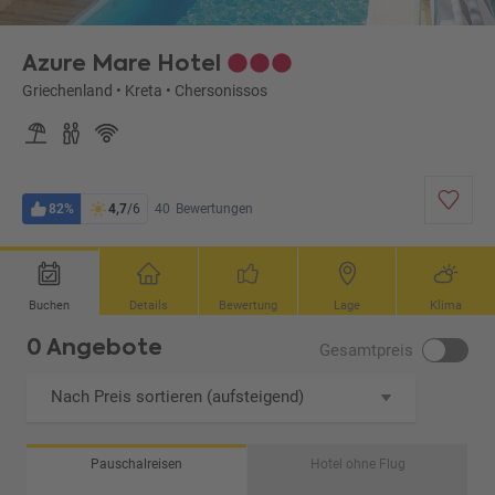
Azure Mare Hotel
Griechenland
•
Kreta
•
Chersonissos
82%
4,7
/6
40
Bewertungen
Buchen
Details
Bewertung
Lage
Klima
0 Angebote
Gesamtpreis
Nach Preis sortieren (aufsteigend)
Pauschalreisen
Hotel ohne Flug