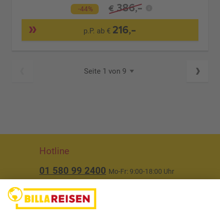
386,-
€
-44%
216,-
p.P. ab €
Seite 1 von 9
Hotline
01 580 99 2400
Mo-Fr: 9:00-18:00 Uhr
(ausgenommen Feiertage)
Über uns