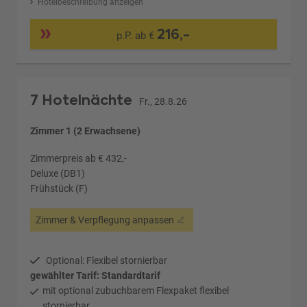
Hotelbeschreibung anzeigen
216,-
p.P. ab €
7 Hotelnächte
Fr., 28.8.26
Zimmer 1 (2 Erwachsene)
Zimmerpreis ab € 432,-
Deluxe (DB1)
Frühstück (F)
Zimmer & Verpflegung anpassen
Optional: Flexibel stornierbar
gewählter Tarif: Standardtarif
mit optional zubuchbarem Flexpaket flexibel
stornierbar