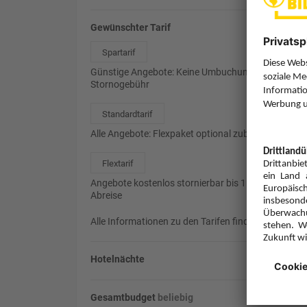
Gewünschter Tarif
Spartarif
Günstige Angebote: Keine Umbuchung, 85%
Stornogebühr
Standardtarif
Alle Angebote: Flexpaket optional zubuchbar
Flextarif
Angebote kostenlos stornierbar bis 1 Tag vor
Abreise
Alle Informationen zu den Tarifen finden Sie
hier
.
Hotelnächte
Gesamtbudget
beliebig