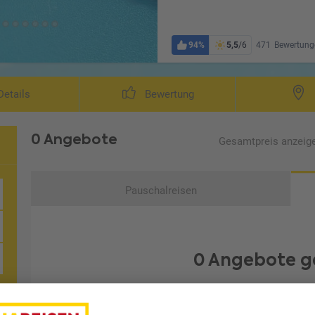
94%
5,5
/6
471
Bewertung
etails
Bewertung
0 Angebote
Gesamtpreis
anzeig
Pauschalreisen
0 Angebote g
Leider konnten wir kein Angebot finden, das Ihren Wüns
oder setzen Sie Ihre letzte Filt