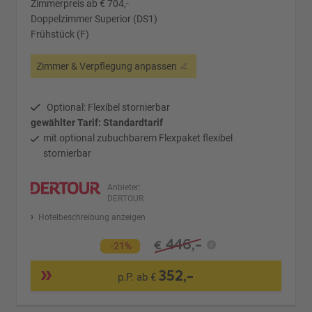
Zimmerpreis ab € 704,-
Doppelzimmer Superior (DS1)
Frühstück (F)
Zimmer & Verpflegung anpassen
Optional: Flexibel stornierbar
gewählter Tarif: Standardtarif
mit optional zubuchbarem Flexpaket flexibel
stornierbar
Anbieter:
DERTOUR
Hotelbeschreibung anzeigen
446,-
€
-21%
352,-
p.P. ab €