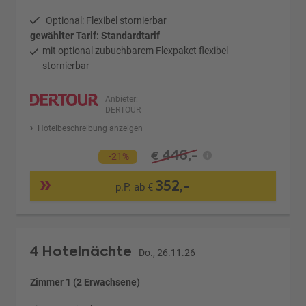
Optional: Flexibel stornierbar
gewählter Tarif: Standardtarif
mit optional zubuchbarem Flexpaket flexibel
stornierbar
Anbieter:
DERTOUR
Hotelbeschreibung anzeigen
446,-
€
-21%
352,-
p.P. ab €
4 Hotelnächte
Do., 26.11.26
Zimmer 1 (2 Erwachsene)