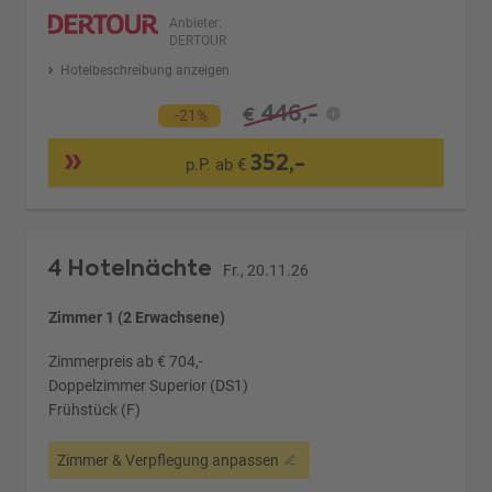
Anbieter:
DERTOUR
Hotelbeschreibung anzeigen
446,-
€
-21%
352,-
p.P. ab €
4 Hotelnächte
Fr., 20.11.26
Zimmer 1 (2 Erwachsene)
Zimmerpreis ab € 704,-
Doppelzimmer Superior (DS1)
Frühstück (F)
Zimmer & Verpflegung anpassen