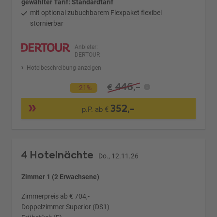
gewählter Tarif: Standardtarif
mit optional zubuchbarem Flexpaket flexibel
stornierbar
Anbieter:
DERTOUR
Hotelbeschreibung anzeigen
446,-
€
-21%
352,-
p.P. ab €
4 Hotelnächte
Do., 12.11.26
Zimmer 1 (2 Erwachsene)
Zimmerpreis ab € 704,-
Doppelzimmer Superior (DS1)