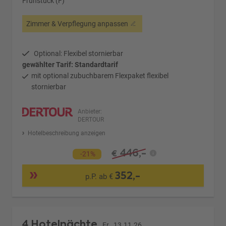
Frühstück (F)
Zimmer & Verpflegung anpassen
Optional: Flexibel stornierbar
gewählter Tarif: Standardtarif
mit optional zubuchbarem Flexpaket flexibel
stornierbar
Anbieter:
DERTOUR
Hotelbeschreibung anzeigen
446,-
€
-21%
352,-
p.P. ab €
4 Hotelnächte
Fr., 13.11.26