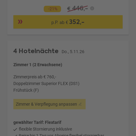
446,-
€
-21%
352,-
p.P. ab €
4 Hotelnächte
Do., 5.11.26
Zimmer 1 (2 Erwachsene)
Zimmerpreis ab € 760,-
Doppelzimmer Superior FLEX (DS1)
Frühstück (F)
Zimmer & Verpflegung anpassen
gewählter Tarif: Flextarif
flexible Stornierung inklusive
Reise bis 1 Tag vor Abreise flexibel stornierbar