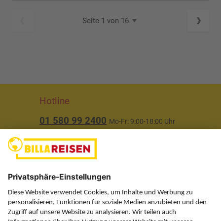
Seite 1 von 16
Hotline
01 580 99 2400
Mo-Fr: 9:00-18:00 Uhr
(ausgenommen Feiertage)
Über uns
Service
Information