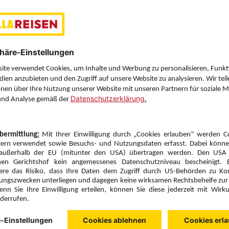
Zimmer & Verpflegung anpassen
Anbieter:
Transair
Hotelbeschreibung anzeigen
7 Hotelnächte
Sa., 3.10.26
Zimmer 1 (2 Erwachsene)
ge
Zimmerpreis ab € 1.298,-
Kabine Kat. Comfort Plus (KM1)
Halbpension (H)
Zimmer & Verpflegung anpassen