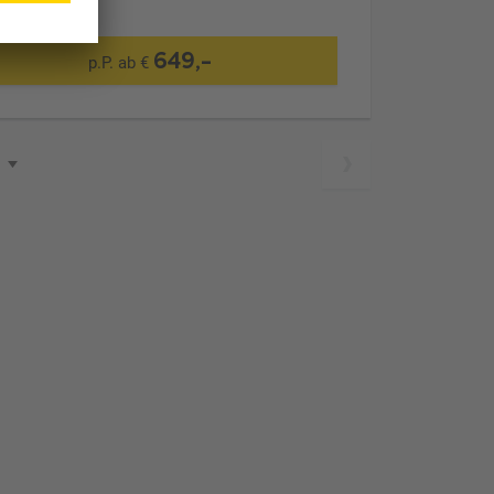
649,-
p.P. ab €