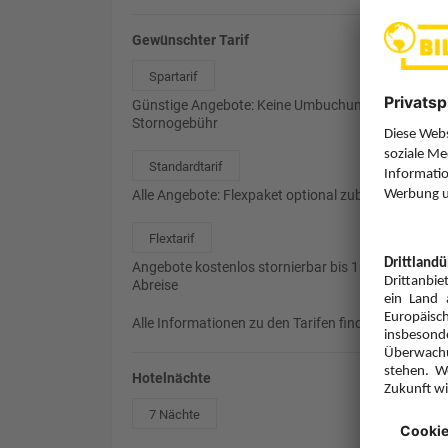
Gewünschter Tarif
Spartarif
Günstige Angebote: Keine Umbuchung, 85%
Stornogebühr
Standardtarif
Alle Angebote: Flexpaket optional zubuchbar
Flextarif
Angebote kostenlos stornierbar bis 1 Tag vor
Abreise
Alle Informationen zu den Tarifen finden Sie
hier
.
Hotelnächte
7 Nächte