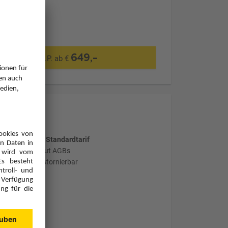
649,-
p.P. ab €
wählter Tarif: Standardtarif
stornierbar laut AGBs
nicht flexibel stornierbar