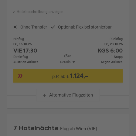
Hotelbeschreibung anzeigen
Ohne Transfer
Optional: Flexibel stornierbar
Hinflug
Rückflug
Fr., 16.10.26
Fr., 23.10.26
VIE
17:30
KGS
6:00
Direktflug
1 Stopp
Austrian Airlines
Details
Aegan Airlines
1.124,-
p.P. ab €
Alternative Flugzeiten
7 Hotelnächte
Flug ab Wien (VIE)