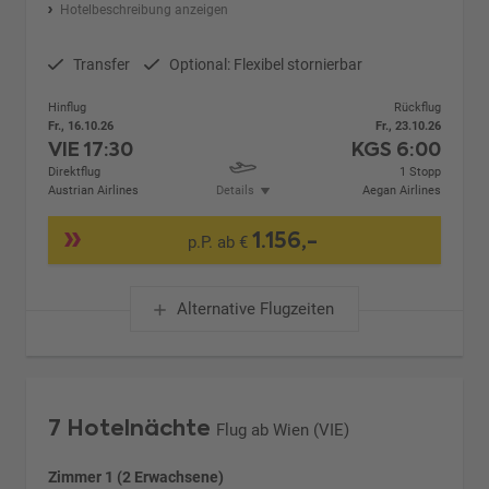
Hotelbeschreibung anzeigen
Transfer
Optional: Flexibel stornierbar
Hinflug
Rückflug
Fr., 16.10.26
Fr., 23.10.26
VIE
17:30
KGS
6:00
Direktflug
1 Stopp
Austrian Airlines
Details
Aegan Airlines
1.156,-
p.P. ab €
Alternative Flugzeiten
7 Hotelnächte
Flug ab Wien (VIE)
Zimmer 1 (2 Erwachsene)