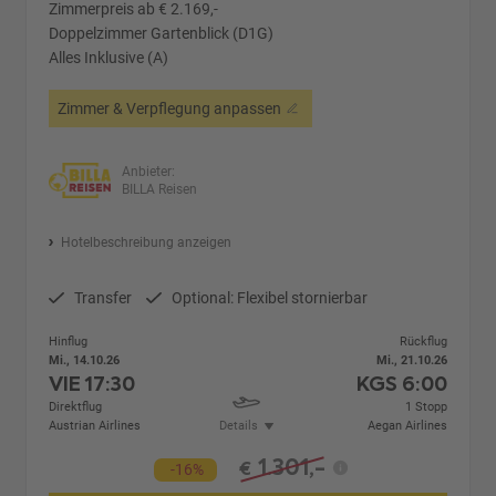
Zimmerpreis ab € 2.169,-
Doppelzimmer Gartenblick (D1G)
Alles Inklusive (A)
Zimmer & Verpflegung anpassen
Anbieter:
BILLA Reisen
Hotelbeschreibung anzeigen
Transfer
Optional: Flexibel stornierbar
Hinflug
Rückflug
Mi., 14.10.26
Mi., 21.10.26
VIE
17:30
KGS
6:00
Direktflug
1 Stopp
Austrian Airlines
Details
Aegan Airlines
1.301,-
€
-16%