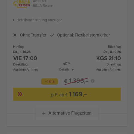
Anbieter:
BILLA Reisen
Hotelbeschreibung anzeigen
Ohne Transfer
Optional: Flexibel stornierbar
Hinflug
Rückflug
Do., 1.10.26
Do., 8.10.26
VIE
17:00
KGS
21:10
Direktflug
Direktflug
Austrian Airlines
Details
Austrian Airlines
1.396,-
€
-16%
1.169,-
p.P. ab €
Alternative Flugzeiten