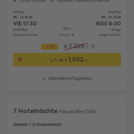
Ohne Transfer
Optional: Flexibel stornierbar
Hinflug
Rückflug
Mi., 14.10.26
Mi., 21.10.26
VIE
17:30
KGS
6:00
Direktflug
1 Stopp
Austrian Airlines
Details
Aegan Airlines
1.269,-
€
-17%
1.052,-
p.P. ab €
Alternative Flugzeiten
7 Hotelnächte
Flug ab Wien (VIE)
Zimmer 1 (2 Erwachsene)