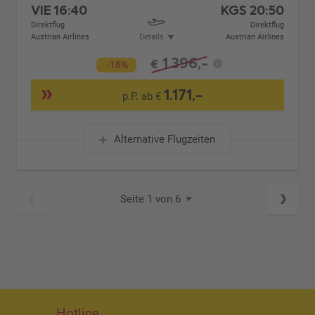
VIE
16:40
KGS
20:50
Direktflug
Direktflug
Austrian Airlines
Details
Austrian Airlines
1.396,-
€
-16%
1.171,-
p.P. ab €
Alternative Flugzeiten
Seite 1 von 6
Hotline