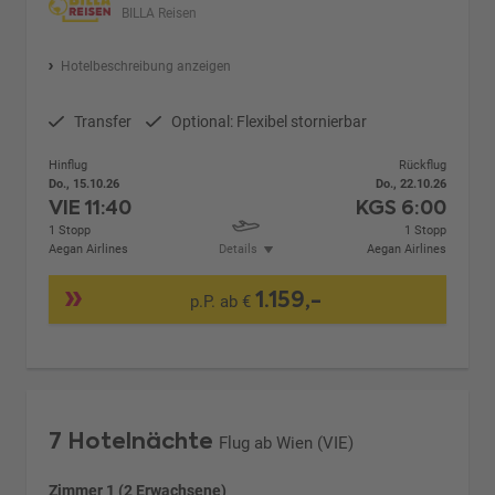
BILLA Reisen
Hotelbeschreibung anzeigen
Transfer
Optional: Flexibel stornierbar
Hinflug
Rückflug
Do., 15.10.26
Do., 22.10.26
VIE
11:40
KGS
6:00
1 Stopp
1 Stopp
Aegan Airlines
Details
Aegan Airlines
1.159,-
p.P. ab €
7 Hotelnächte
Flug ab Wien (VIE)
Zimmer 1 (2 Erwachsene)