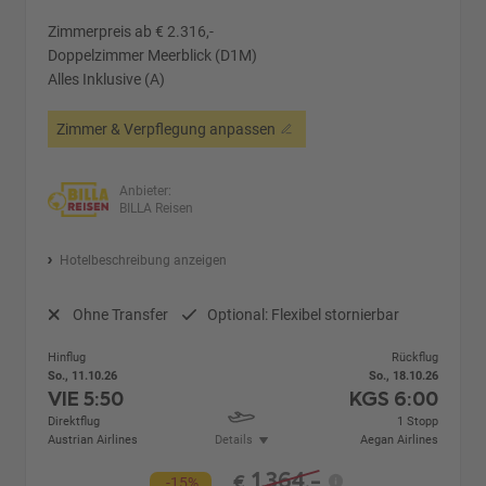
Zimmerpreis ab € 2.316,-
Doppelzimmer Meerblick (D1M)
Alles Inklusive (A)
Zimmer & Verpflegung anpassen
Anbieter:
BILLA Reisen
Hotelbeschreibung anzeigen
Ohne Transfer
Optional: Flexibel stornierbar
Hinflug
Rückflug
So., 11.10.26
So., 18.10.26
VIE
5:50
KGS
6:00
Direktflug
1 Stopp
Austrian Airlines
Details
Aegan Airlines
1.364,-
€
-15%