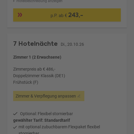
Hotelbeschreibung anzeigen
243,-
p.P. ab €
7 Hotelnächte
Di., 20.10.26
Zimmer 1 (2 Erwachsene)
Zimmerpreis ab € 486,-
Doppelzimmer Klassik (DE1)
Frühstück (F)
Zimmer & Verpflegung anpassen
Optional: Flexibel stornierbar
gewählter Tarif: Standardtarif
mit optional zubuchbarem Flexpaket flexibel
stornierbar