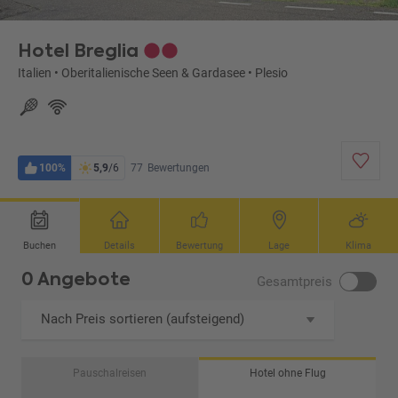
Hotel Breglia
Italien
•
Oberitalienische Seen & Gardasee
•
Plesio
100%
5,9
/6
77
Bewertungen
Buchen
Details
Bewertung
Lage
Klima
0 Angebote
Gesamtpreis
Nach Preis sortieren (aufsteigend)
Pauschalreisen
Hotel ohne Flug