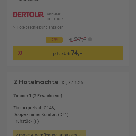
Anbieter:
DERTOUR
Hotelbeschreibung anzeigen
97,-
€
-23%
74,-
p.P. ab €
2 Hotelnächte
Di., 3.11.26
Zimmer 1 (2 Erwachsene)
Zimmerpreis ab € 148,-
Doppelzimmer Komfort (DF1)
Frühstück (F)
Zimmer & Verpflegung anpassen