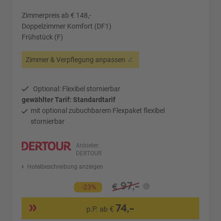
Zimmerpreis ab € 148,-
Doppelzimmer Komfort (DF1)
Frühstück (F)
Zimmer & Verpflegung anpassen
Optional: Flexibel stornierbar
gewählter Tarif: Standardtarif
mit optional zubuchbarem Flexpaket flexibel
stornierbar
Anbieter:
DERTOUR
Hotelbeschreibung anzeigen
97,-
€
-23%
74,-
p.P. ab €