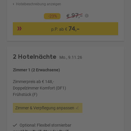
Hotelbeschreibung anzeigen
97,-
€
-23%
74,-
p.P. ab €
2 Hotelnächte
Mo., 9.11.26
Zimmer 1 (2 Erwachsene)
Zimmerpreis ab € 148,-
Doppelzimmer Komfort (DF1)
Frühstück (F)
Zimmer & Verpflegung anpassen
Optional: Flexibel stornierbar