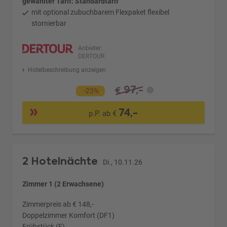
gewählter Tarif: Standardtarif
mit optional zubuchbarem Flexpaket flexibel
stornierbar
Anbieter:
DERTOUR
Hotelbeschreibung anzeigen
97,-
€
-23%
74,-
p.P. ab €
2 Hotelnächte
Di., 10.11.26
Zimmer 1 (2 Erwachsene)
Zimmerpreis ab € 148,-
Doppelzimmer Komfort (DF1)
Frühstück (F)