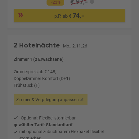
97,-
€
-23%
74,-
p.P. ab €
2 Hotelnächte
Mo., 2.11.26
Zimmer 1 (2 Erwachsene)
Zimmerpreis ab € 148,-
Doppelzimmer Komfort (DF1)
Frühstück (F)
Zimmer & Verpflegung anpassen
Optional: Flexibel stornierbar
gewählter Tarif: Standardtarif
mit optional zubuchbarem Flexpaket flexibel
stornierbar