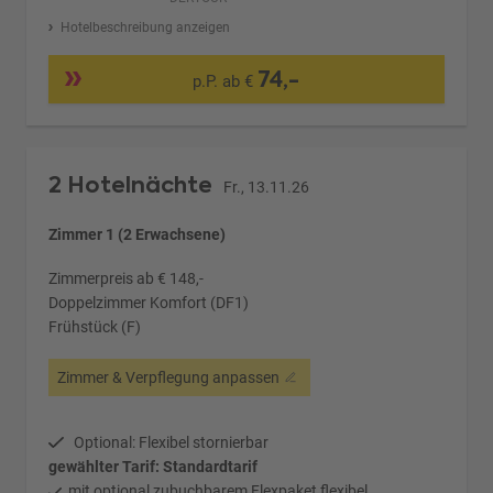
Hotelbeschreibung anzeigen
74,-
p.P. ab €
2 Hotelnächte
Fr., 13.11.26
Zimmer 1 (2 Erwachsene)
Zimmerpreis ab € 148,-
Doppelzimmer Komfort (DF1)
Frühstück (F)
Zimmer & Verpflegung anpassen
Optional: Flexibel stornierbar
gewählter Tarif: Standardtarif
mit optional zubuchbarem Flexpaket flexibel