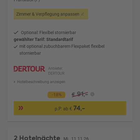
Zimmer & Verpflegung anpassen
Optional: Flexibel stornierbar
gewählter Tarif: Standardtarif
mit optional zubuchbarem Flexpaket flexibel
stornierbar
Anbieter:
DERTOUR
Hotelbeschreibung anzeigen
91,-
€
-18%
74,-
p.P. ab €
2 Hotelnächte
Mi., 11.11.26