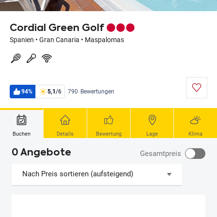
Cordial Green Golf
Spanien
•
Gran Canaria
•
Maspalomas
94%
5,1
/6
790
Bewertungen
Buchen
Details
Bewertung
Lage
Klima
0 Angebote
Gesamtpreis
Nach Preis sortieren (aufsteigend)