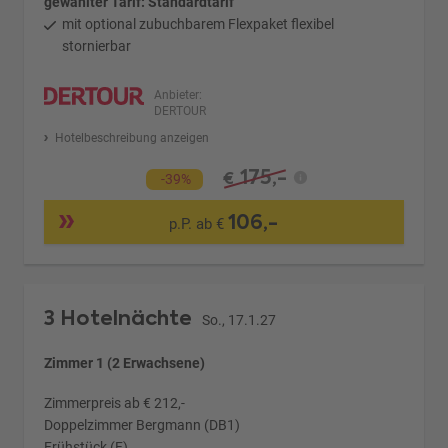
gewählter Tarif: Standardtarif
mit optional zubuchbarem Flexpaket flexibel
stornierbar
Anbieter:
DERTOUR
Hotelbeschreibung anzeigen
175,-
€
-39%
106,-
p.P. ab €
3 Hotelnächte
So., 17.1.27
Zimmer 1 (2 Erwachsene)
Zimmerpreis ab € 212,-
Doppelzimmer Bergmann (DB1)
Frühstück (F)