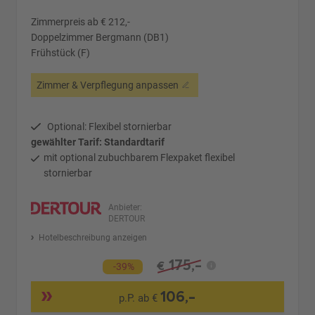
Zimmerpreis ab € 212,-
Doppelzimmer Bergmann (DB1)
Frühstück (F)
Zimmer & Verpflegung anpassen
Optional: Flexibel stornierbar
gewählter Tarif: Standardtarif
mit optional zubuchbarem Flexpaket flexibel
stornierbar
Anbieter:
DERTOUR
Hotelbeschreibung anzeigen
175,-
€
-39%
106,-
p.P. ab €