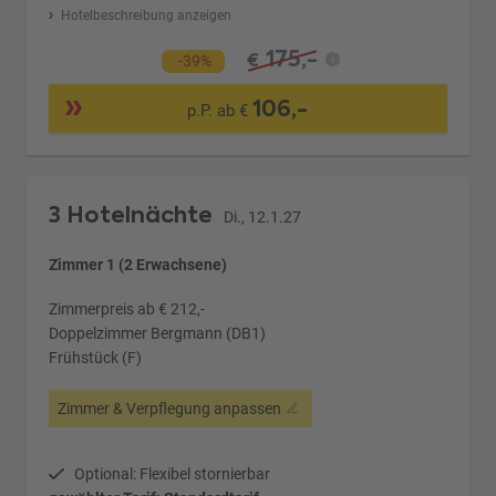
Hotelbeschreibung anzeigen
175,-
€
-39%
106,-
p.P. ab €
3 Hotelnächte
Di., 12.1.27
Zimmer 1 (2 Erwachsene)
Zimmerpreis ab € 212,-
Doppelzimmer Bergmann (DB1)
Frühstück (F)
Zimmer & Verpflegung anpassen
Optional: Flexibel stornierbar