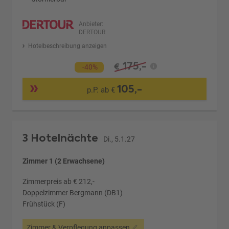
Anbieter:
DERTOUR
Hotelbeschreibung anzeigen
175,-
€
-40%
105,-
p.P. ab €
3 Hotelnächte
Di., 5.1.27
Zimmer 1 (2 Erwachsene)
Zimmerpreis ab € 212,-
Doppelzimmer Bergmann (DB1)
Frühstück (F)
Zimmer & Verpflegung anpassen