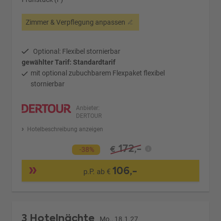
Zimmer & Verpflegung anpassen
Optional: Flexibel stornierbar
gewählter Tarif: Standardtarif
mit optional zubuchbarem Flexpaket flexibel
stornierbar
Anbieter:
DERTOUR
Hotelbeschreibung anzeigen
172,-
€
-38%
106,-
p.P. ab €
3 Hotelnächte
Mo., 18.1.27