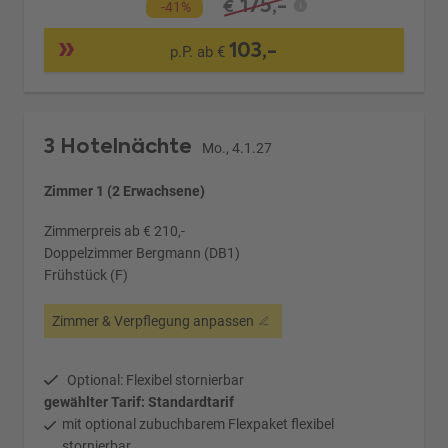
175,-
€
-41%
103,-
p.P. ab €
3 Hotelnächte
Mo., 4.1.27
Zimmer 1 (2 Erwachsene)
Zimmerpreis ab € 210,-
Doppelzimmer Bergmann (DB1)
Frühstück (F)
Zimmer & Verpflegung anpassen
Optional: Flexibel stornierbar
gewählter Tarif: Standardtarif
mit optional zubuchbarem Flexpaket flexibel
stornierbar