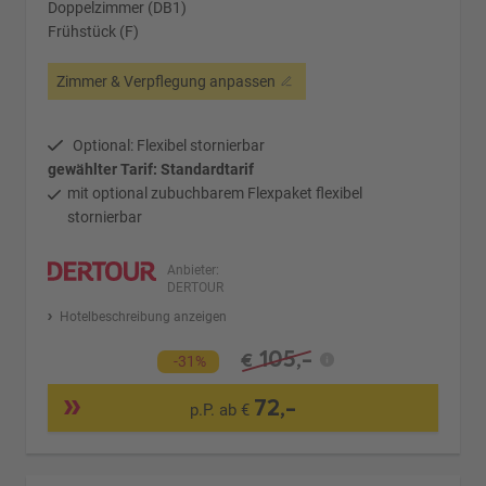
Doppelzimmer (DB1)
Frühstück (F)
Zimmer & Verpflegung anpassen
Optional: Flexibel stornierbar
gewählter Tarif: Standardtarif
mit optional zubuchbarem Flexpaket flexibel
stornierbar
Anbieter:
DERTOUR
Hotelbeschreibung anzeigen
105,-
€
-31%
72,-
p.P. ab €