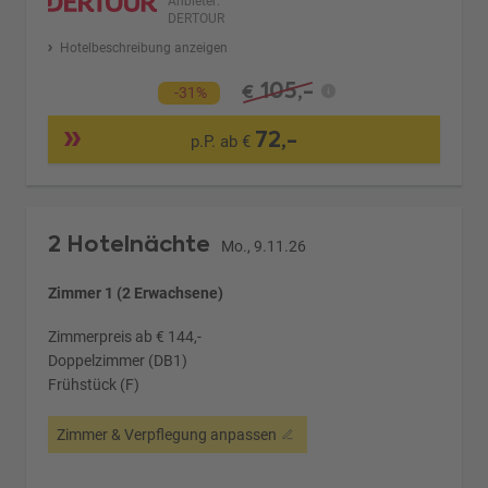
Anbieter:
DERTOUR
Hotelbeschreibung anzeigen
105,-
€
-31%
72,-
p.P. ab €
2 Hotelnächte
Mo., 9.11.26
Zimmer 1 (2 Erwachsene)
Zimmerpreis ab € 144,-
Doppelzimmer (DB1)
Frühstück (F)
Zimmer & Verpflegung anpassen