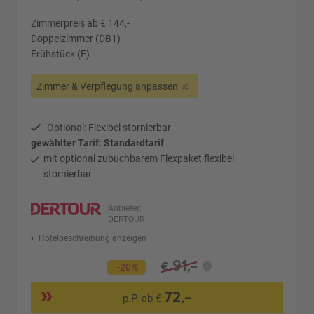
Zimmerpreis ab € 144,-
Doppelzimmer (DB1)
Frühstück (F)
Zimmer & Verpflegung anpassen
Optional: Flexibel stornierbar
gewählter Tarif: Standardtarif
mit optional zubuchbarem Flexpaket flexibel
stornierbar
Anbieter:
DERTOUR
Hotelbeschreibung anzeigen
91,-
€
-20%
72,-
p.P. ab €