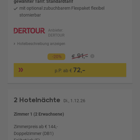
gewählter Tarif: Standardtarif
mit optional zubuchbarem Flexpaket flexibel
stornierbar
Anbieter:
DERTOUR
Hotelbeschreibung anzeigen
91,-
€
-20%
72,-
p.P. ab €
2 Hotelnächte
Di., 1.12.26
Zimmer 1 (2 Erwachsene)
Zimmerpreis ab € 144,-
Doppelzimmer (DB1)