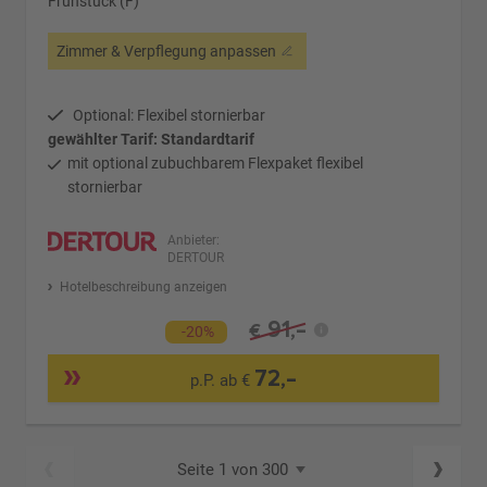
Frühstück (F)
Zimmer & Verpflegung anpassen
Optional: Flexibel stornierbar
gewählter Tarif: Standardtarif
mit optional zubuchbarem Flexpaket flexibel
stornierbar
Anbieter:
DERTOUR
Hotelbeschreibung anzeigen
91,-
€
-20%
72,-
p.P. ab €
Seite 1 von 300