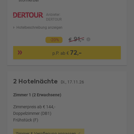
stornierbar
Anbieter:
DERTOUR
Hotelbeschreibung anzeigen
91,-
€
-20%
72,-
p.P. ab €
2 Hotelnächte
Di., 17.11.26
Zimmer 1 (2 Erwachsene)
Zimmerpreis ab € 144,-
Doppelzimmer (DB1)
Frühstück (F)
Zimmer & Verpflegung anpassen