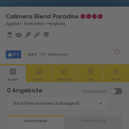
Calimera Blend Paradise
Ägypten
•
Rotes Meer
•
Hurghada
91%
5,2
/6
937
Bewertungen
Buchen
Details
Bewertung
Lage
Klima
0 Angebote
Gesamtpreis
Nach Preis sortieren (aufsteigend)
Pauschalreisen
Hotel ohne Flug